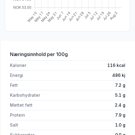
for 'Jærsk Kremost Krydder 150g Yste
Næringsinnhold
per 100g
Kalorier
116
kcal
Energi
486
kj
Fett
7.2
g
Karbohydrater
5.1
g
Mettet fett
2.4
g
Protein
7.9
g
Salt
1.0
g
Sukkerarter
0.0
g