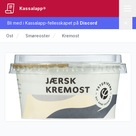
Kassalapp®
Bli med i Kassalapp-fellesskapet på
Discord
Lukk
Ost
Smøreoster
Kremost