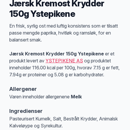
Jærsk Kremost Krydder
150g Ystepikene
Produktbeskrivelse
En frisk, syrlig ost med luftig konsistens som er tilsatt
passe mengde paprika, hvitløk og ramsløk, for en
balansert smak.
Jærsk Kremost Krydder 150g Ystepikene
er et
produkt levert av
YSTEPIKENE AS
og produktet
inneholder 116.00 kcal per 100g, hvorav 7.15 g er fett,
7.94g er proteiner og 5.08 g er karbohydrater.
Allergener
Varen inneholder allergenene
Melk
Merk
at denne informasjonen er bare til informasjon, sjekk pakkningen og 
Ingredienser
Pasteurisert Kumelk, Salt, Bestrålt Krydder, Animalsk
Kalveløype og Syrekultur.