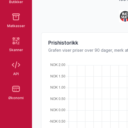
Butikker
Matkasser
Prishistorikk
Skanner
Grafen viser priser over 90 dager, merk at
API
Økonomi