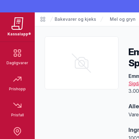
Bakevarer og kjeks
Mel og gryn
Matvarer
Kassalapp®
Em
Sp
Dagligvarer
Pro
Emme
Sigd
Prishopp
3.00
All
Vare
Prisfall
Merk
Ing
100