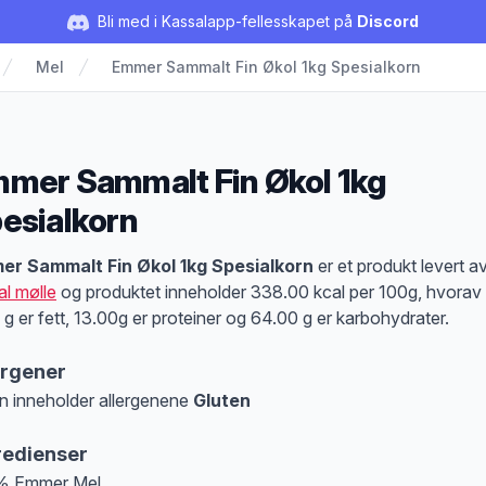
Bli med i Kassalapp-fellesskapet på
Discord
Mel
Emmer Sammalt Fin Økol 1kg Spesialkorn
mer Sammalt Fin Økol 1kg
esialkorn
duktbeskrivelse
r Sammalt Fin Økol 1kg Spesialkorn
er et produkt levert a
al mølle
og produktet inneholder 338.00 kcal per 100g, hvorav
 g er fett, 13.00g er proteiner og 64.00 g er karbohydrater.
ergener
n inneholder allergenene
Gluten
at denne informasjonen er bare til informasjon, sjekk pakkningen og innholdsbesk
redienser
% Emmer Mel