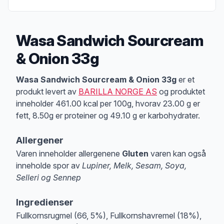
Wasa Sandwich Sourcream
& Onion 33g
Produktbeskrivelse
Wasa Sandwich Sourcream & Onion 33g
er et
produkt levert av
BARILLA NORGE AS
og produktet
inneholder 461.00 kcal per 100g, hvorav 23.00 g er
fett, 8.50g er proteiner og 49.10 g er karbohydrater.
Allergener
Varen inneholder allergenene
Gluten
varen kan også
inneholde spor av
Lupiner, Melk, Sesam, Soya,
Selleri og Sennep
Merk
at denne informasjonen er bare til informasjon, sjekk pakkningen og 
Ingredienser
Fullkornsrugmel (66, 5%), Fullkornshavremel (18%),