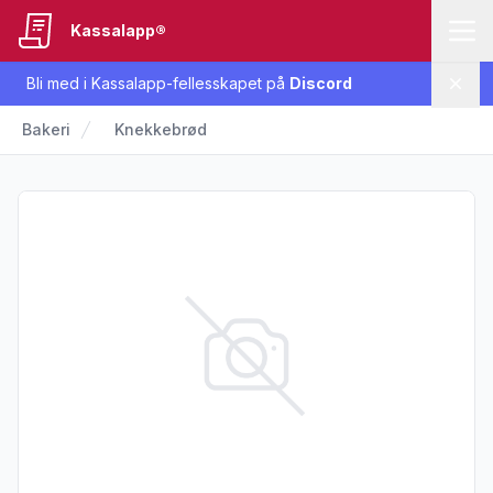
Kassalapp®
Bli med i Kassalapp-fellesskapet på
Discord
Lukk
Bakeri
Knekkebrød