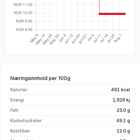
for 'Wasa Sandwich Sourcream & Onio
Næringsinnhold
per 100g
Kalorier
461
kcal
Energi
1,926
kj
Fett
23.0
g
Karbohydrater
49.1
g
Kostfiber
12.0
g