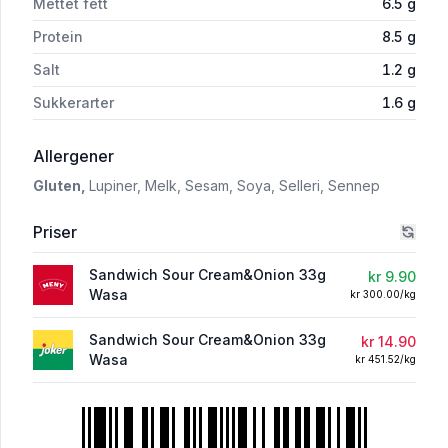
Mettet fett
6.5
g
Protein
8.5
g
Salt
1.2
g
Sukkerarter
1.6
g
i 'Wasa Sandwich Sourcream & Onion 33g'
Allergener
Gluten,
Lupiner,
Melk,
Sesam,
Soya,
Selleri,
Sennep
Priser
Sandwich Sour Cream&Onion 33g
kr 9.90
Wasa
kr 300.00/kg
Sandwich Sour Cream&Onion 33g
kr 14.90
Wasa
kr 451.52/kg