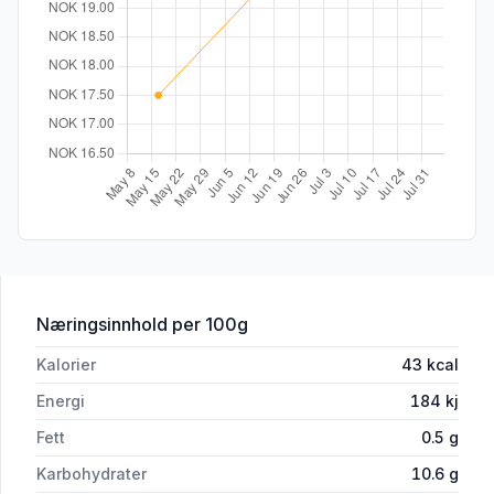
for 'Siesta 1,5 l'
Næringsinnhold
per 100g
Kalorier
43
kcal
Energi
184
kj
Fett
0.5
g
Karbohydrater
10.6
g