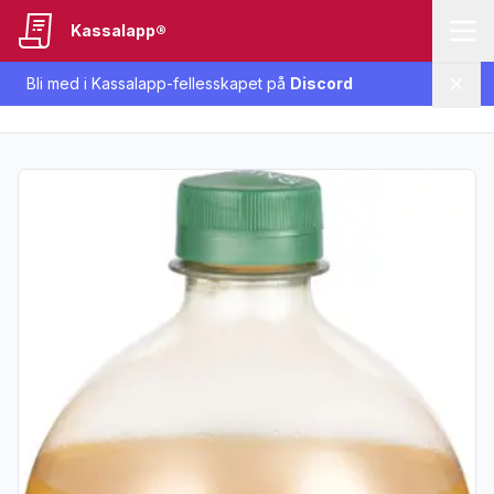
Kassalapp®
Bli med i Kassalapp-fellesskapet på
Discord
Lukk