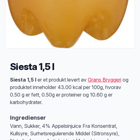
Siesta 1,5 l
Produktbeskrivelse
Siesta 1,5 l
er et produkt levert av
Grans Bryggeri
og
produktet inneholder 43.00 kcal per 100g, hvorav
0.50 g er fett, 0.50g er proteiner og 10.60 g er
karbohydrater.
Ingredienser
Vann, Sukker, 4% Appelsinjuice Fra Konsentrat,
Kullsyre, Surhetsregulerende Middel (Sitronsyre),