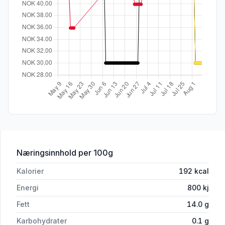
for 'Skinkeost Tube, 175 g'
Næringsinnhold
per 100g
Kalorier
192
kcal
Energi
800
kj
Fett
14.0
g
Karbohydrater
0.1
g