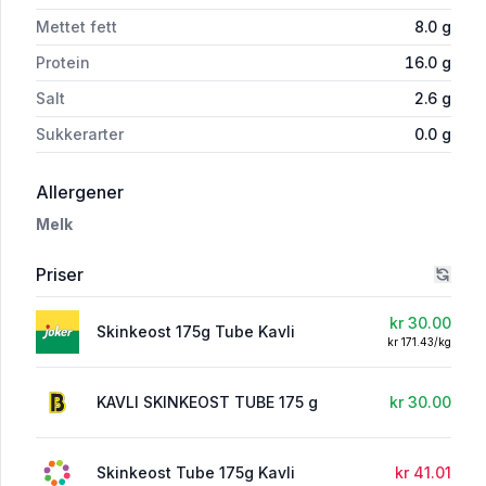
Mettet fett
8.0
g
Protein
16.0
g
Salt
2.6
g
Sukkerarter
0.0
g
i 'Skinkeost Tube, 175 g'
Allergener
Melk
Priser
kr 30.00
Skinkeost 175g Tube Kavli
kr 171.43/kg
KAVLI SKINKEOST TUBE 175 g
kr 30.00
Skinkeost Tube 175g Kavli
kr 41.01