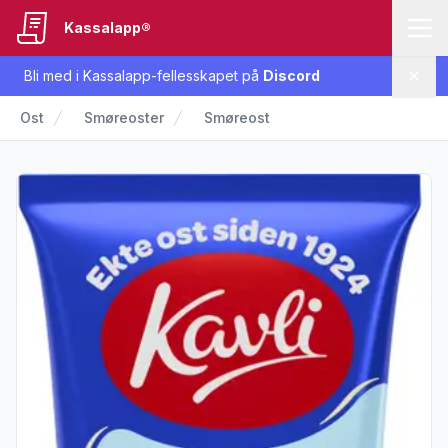
Kassalapp®
Bli med i Kassalapp-fellesskapet på
Discord
Lukk
Ost
Smøreoster
Smøreost