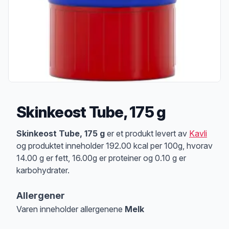
Skinkeost Tube, 175 g
Produktbeskrivelse
Skinkeost Tube, 175 g
er et produkt levert av
Kavli
og produktet inneholder 192.00 kcal per 100g, hvorav
14.00 g er fett, 16.00g er proteiner og 0.10 g er
karbohydrater.
Allergener
Varen inneholder allergenene
Melk
Merk
at denne informasjonen er bare til informasjon, sjekk pakkningen og 