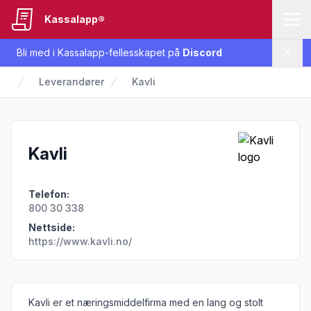
Kassalapp®
Bli med i Kassalapp-fellesskapet på
Discord
Lukk
Leverandører
Kavli
Kavli
Telefon:
800 30 338
Nettside:
https://www.kavli.no/
Informasjon om leverandøren
Kavli er et næringsmiddelfirma med en lang og stolt