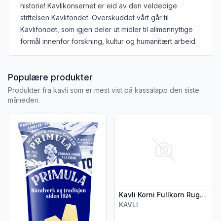
historie! Kavlikonsernet er eid av den veldedige
stiftelsen Kavlifondet. Overskuddet vårt går til
Kavlifondet, som igjen deler ut midler til allmennyttige
formål innenfor forskning, kultur og humanitært arbeid.
fra Kavli
Populære produkter
Produkter fra kavli som er mest vist på kassalapp den siste
måneden.
Vis flere detaljer for produktet "Primula Naturell 175g Tube K
Vis flere detaljer for produkte
Kavli Korni Fullkorn Rugkjeks 290g
KAVLI