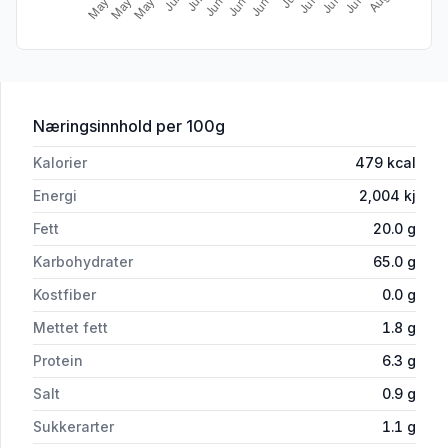
for 'Santa Maria Nacho Chips 185g'
Næringsinnhold
per 100g
Kalorier
479
kcal
Energi
2,004
kj
Fett
20.0
g
Karbohydrater
65.0
g
Kostfiber
0.0
g
Mettet fett
1.8
g
Protein
6.3
g
Salt
0.9
g
Sukkerarter
1.1
g