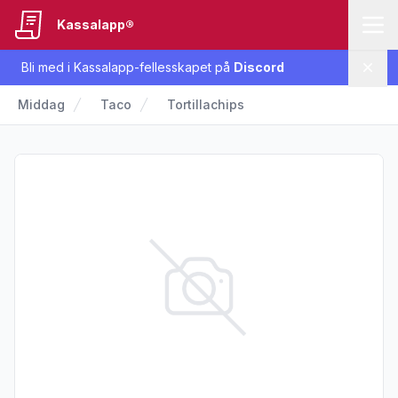
Kassalapp®
Bli med i Kassalapp-fellesskapet på
Discord
Lukk
Middag
Taco
Tortillachips