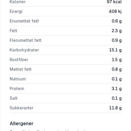
Kalorier
97
kcal
Energi
408
kj
Enumettet fett
0.6
g
Fett
2.3
g
Flerumettet fett
0.9
g
Karbohydrater
15.1
g
Kostfiber
1.5
g
Mettet fett
0.8
g
Natrium
0.1
g
Protein
3.1
g
Salt
0.1
g
Sukkerarter
11.8
g
i 'Soyadessert med mørk sjokolade 4x125 g
Allergener