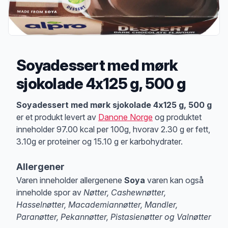
Soyadessert med mørk
sjokolade 4x125 g, 500 g
Produktbeskrivelse
Soyadessert med mørk sjokolade 4x125 g, 500 g
er et produkt levert av
Danone Norge
og produktet
inneholder 97.00 kcal per 100g, hvorav 2.30 g er fett,
3.10g er proteiner og 15.10 g er karbohydrater.
Allergener
Varen inneholder allergenene
Soya
varen kan også
inneholde spor av
Nøtter, Cashewnøtter,
Hasselnøtter, Macademiannøtter, Mandler,
Paranøtter, Pekannøtter, Pistasienøtter og Valnøtter
Merk
at denne informasjonen er bare til informasjon, sjekk pakkningen og 