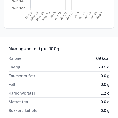
for 'Natreen Stevia Tabletter 120stk'
Næringsinnhold
per 100g
Kalorier
69
kcal
Energi
297
kj
Enumettet fett
0.0
g
Fett
0.0
g
Karbohydrater
1.2
g
Mettet fett
0.0
g
Sukkeralkoholer
0.0
g