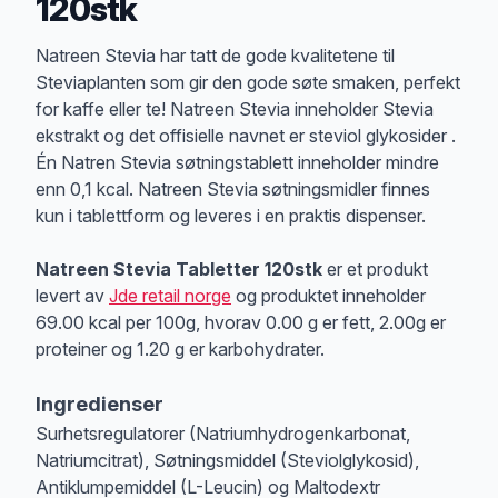
120stk
Produktbeskrivelse
Natreen Stevia har tatt de gode kvalitetene til
Steviaplanten som gir den gode søte smaken, perfekt
for kaffe eller te! Natreen Stevia inneholder Stevia
ekstrakt og det offisielle navnet er steviol glykosider .
Én Natren Stevia søtningstablett inneholder mindre
enn 0,1 kcal. Natreen Stevia søtningsmidler finnes
kun i tablettform og leveres i en praktis dispenser.
Natreen Stevia Tabletter 120stk
er et produkt
levert av
Jde retail norge
og produktet inneholder
69.00 kcal per 100g, hvorav 0.00 g er fett, 2.00g er
proteiner og 1.20 g er karbohydrater.
Ingredienser
Surhetsregulatorer (Natriumhydrogenkarbonat,
Natriumcitrat), Søtningsmiddel (Steviolglykosid),
Antiklumpemiddel (L-Leucin) og Maltodextr