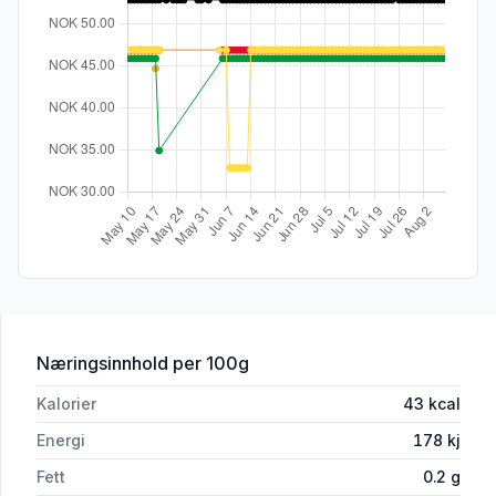
for 'Jordbærsyltetøy u/Sukker 330g L
Næringsinnhold
per 100g
Kalorier
43
kcal
Energi
178
kj
Fett
0.2
g