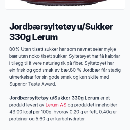
Jordbærsyltetøy u/Sukker
330g Lerum
Produktbeskrivelse
80% Utan tilsett sukker har som navnet seier mykje
bær utan noko tilsett sukker. Syltetøyet har få kaloriar
i tillegg til å vere naturleg rik på fiber. Syltetøyet har
ein frisk og god smak av bær.80 % Jordbær får stadig
utmerkelsar for sin gode smak og kan skilte med
Superior Taste Award.
Jordbærsyltetøy u/Sukker 330g Lerum
er et
produkt levert av
Lerum AS
og produktet inneholder
43.00 kcal per 100g, hvorav 0.20 g er fett, 0.40g er
proteiner og 5.60 g er karbohydrater.