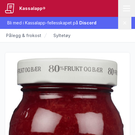
Kassalapp®
Bli med i Kassalapp-fellesskapet på
Discord
Lukk
Pålegg & frokost
Syltetøy