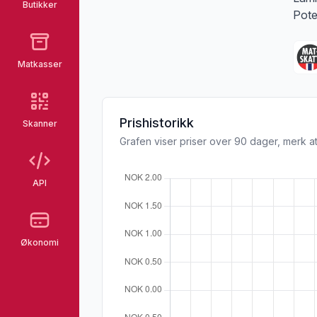
Butikker
Pote
Matkasser
Prishistorikk
Skanner
Grafen viser priser over 90 dager, merk at
API
Økonomi