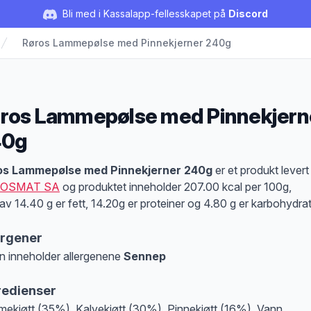
Bli med i Kassalapp-fellesskapet på
Discord
Røros Lammepølse med Pinnekjerner 240g
ros Lammepølse med Pinnekjern
40g
duktbeskrivelse
os Lammepølse med Pinnekjerner 240g
er et produkt levert
OSMAT SA
og produktet inneholder 207.00 kcal per 100g,
av 14.40 g er fett, 14.20g er proteiner og 4.80 g er karbohydrat
ergener
n inneholder allergenene
Sennep
at denne informasjonen er bare til informasjon, sjekk pakkningen og innholdsbesk
redienser
ekjøtt (35%), Kalvekjøtt (30%), Pinnekjøtt (16%), Vann,