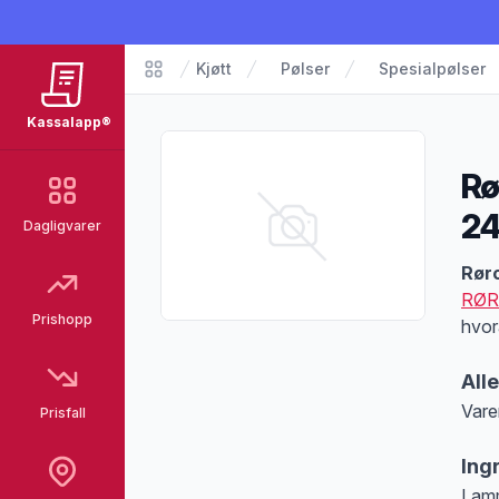
Kjøtt
Pølser
Spesialpølser
Matvarer
Kassalapp®
Rø
2
Dagligvarer
Pro
Rør
RØR
Prishopp
hvor
All
Vare
Prisfall
Merk
Ing
Lamm