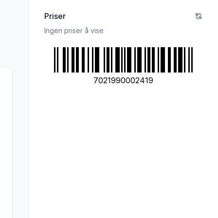
Priser
Ingen priser å vise
7021990002419