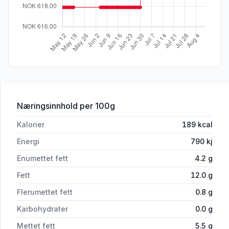
for 'Lammestek Av Lår Ca1,1kg Gourm
Næringsinnhold
per 100g
Kalorier
189
kcal
Energi
790
kj
Enumettet fett
4.2
g
Fett
12.0
g
Flerumettet fett
0.8
g
Karbohydrater
0.0
g
Mettet fett
5.5
g