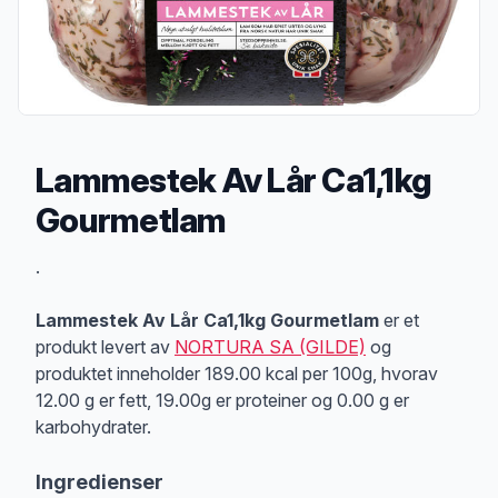
Lammestek Av Lår Ca1,1kg
Gourmetlam
Produktbeskrivelse
.
Lammestek Av Lår Ca1,1kg Gourmetlam
er et
produkt levert av
NORTURA SA (GILDE)
og
produktet inneholder 189.00 kcal per 100g, hvorav
12.00 g er fett, 19.00g er proteiner og 0.00 g er
karbohydrater.
Ingredienser