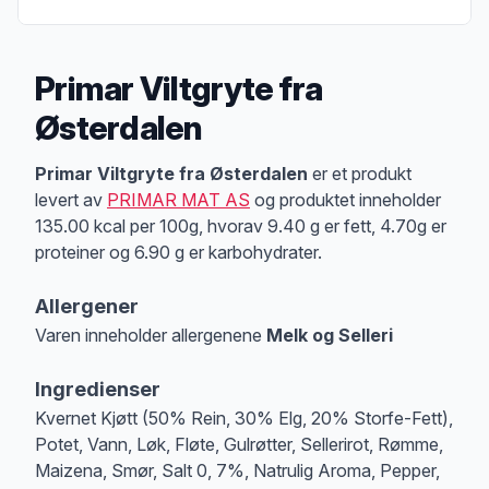
Primar Viltgryte fra
Østerdalen
Produktbeskrivelse
Primar Viltgryte fra Østerdalen
er et produkt
levert av
PRIMAR MAT AS
og produktet inneholder
135.00 kcal per 100g, hvorav 9.40 g er fett, 4.70g er
proteiner og 6.90 g er karbohydrater.
Allergener
Varen inneholder allergenene
Melk og Selleri
Merk
at denne informasjonen er bare til informasjon, sjekk pakkningen og 
Ingredienser
Kvernet Kjøtt (50% Rein, 30% Elg, 20% Storfe-Fett),
Potet, Vann, Løk, Fløte, Gulrøtter, Sellerirot, Rømme,
Maizena, Smør, Salt 0, 7%, Natrulig Aroma, Pepper,