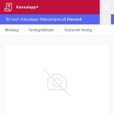
Kassalapp®
Bli med i Kassalapp-fellesskapet på
Discord
Lukk
Middag
Ferdigmåltider
Gryterett ferdig