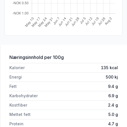
for 'Primar Viltgryte fra Østerdalen'
Næringsinnhold
per 100g
Kalorier
135
kcal
Energi
500
kj
Fett
9.4
g
Karbohydrater
6.9
g
Kostfiber
2.4
g
Mettet fett
5.0
g
Protein
4.7
g