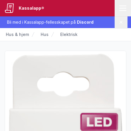
Kassalapp®
Bli med i Kassalapp-fellesskapet på
Discord
Lukk
Hus & hjem
Hus
Elektrisk