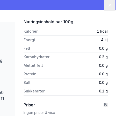
Lu
for 'Grans Cola X 1,5l Flaske'
Næringsinnhold
per 100g
Kalorier
1
kcal
Energi
4
kj
Fett
0.0
g
g
Karbohydrater
0.2
g
0g
Mettet fett
0.0
g
Protein
0.0
g
Salt
0.0
g
Sukkerarter
0.1
g
50
211
Priser
Ingen priser å vise