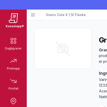
Grans Cola X 1,5l Flaske
Matvarer
Kassalapp®
Gr
Dagligvarer
Pro
Gran
prod
er p
Prishopp
Ing
Vann
(E33
Prisfall
Aces
Natr