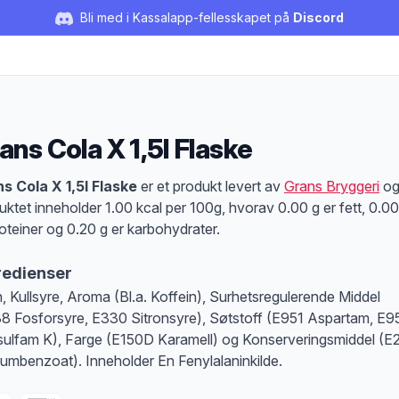
Bli med i Kassalapp-fellesskapet på
Discord
ans Cola X 1,5l Flaske
duktbeskrivelse
s Cola X 1,5l Flaske
er et produkt levert av
Grans Bryggeri
o
uktet inneholder 1.00 kcal per 100g, hvorav 0.00 g er fett, 0.0
roteiner og 0.20 g er karbohydrater.
redienser
, Kullsyre, Aroma (Bl.a. Koffein), Surhetsregulerende Middel
8 Fosforsyre, E330 Sitronsyre), Søtstoff (E951 Aspartam, E9
ulfam K), Farge (E150D Karamell) og Konserveringsmiddel (E
iumbenzoat). Inneholder En Fenylalaninkilde.