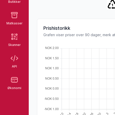
Butikker
Matkasser
Prishistorikk
Grafen viser priser over 90 dager, merk at
Skanner
API
Økonomi