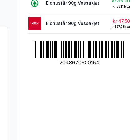
kr 46.90
Eldhusfår 90g Vossakjøt
kr 521.11/kg
kr 47.50
Eldhusfår 90g Vossakjøt
kr 527.78/kg
7048670600154