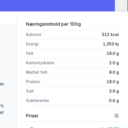
Lu
for 'Eldhusrøykt Fårepølse 90 
Næringsinnhold
per 100g
Kalorier
312
kcal
Energi
1,350
kj
Fett
18.0
g
Karbohydrater
2.0
g
Mettet fett
8.0
g
Protein
18.0
g
er.
Salt
3.9
g
Sukkerarter
0.4
g
fe,
el
Priser