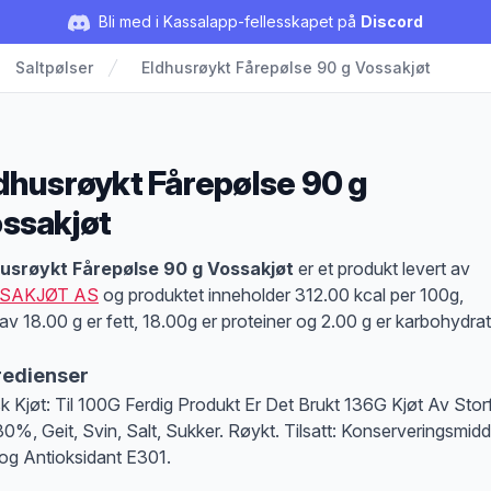
Bli med i Kassalapp-fellesskapet på
Discord
Saltpølser
Eldhusrøykt Fårepølse 90 g Vossakjøt
dhusrøykt Fårepølse 90 g
ssakjøt
duktbeskrivelse
usrøykt Fårepølse 90 g Vossakjøt
er et produkt levert av
SAKJØT AS
og produktet inneholder 312.00 kcal per 100g,
av 18.00 g er fett, 18.00g er proteiner og 2.00 g er karbohydrat
redienser
k Kjøt: Til 100G Ferdig Produkt Er Det Brukt 136G Kjøt Av Stor
30%, Geit, Svin, Salt, Sukker. Røykt. Tilsatt: Konserveringsmidd
og Antioksidant E301.