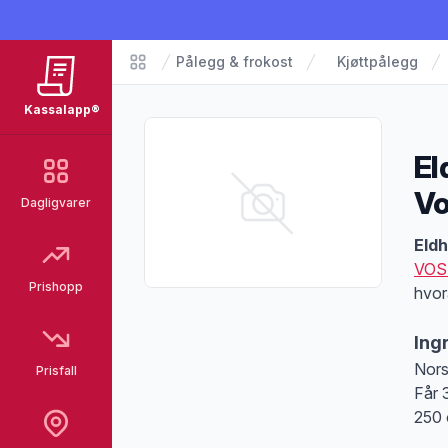
Pålegg & frokost
Kjøttpålegg
Matvarer
Kassalapp®
El
Vo
Dagligvarer
Pro
Eldh
VOS
Prishopp
hvor
Ing
Nors
Prisfall
Får 
250 