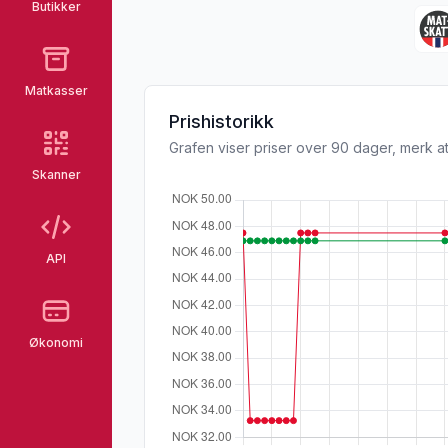
Butikker
Matkasser
Prishistorikk
Grafen viser priser over 90 dager, merk at
Skanner
API
Økonomi