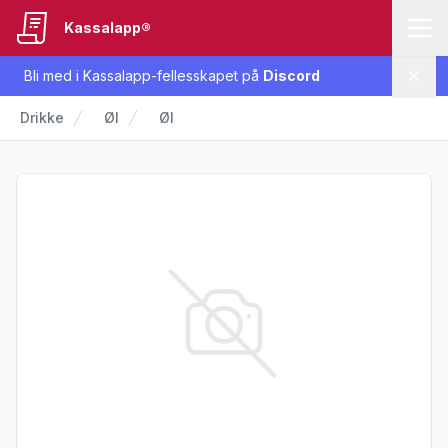
Kassalapp®
Bli med i Kassalapp-fellesskapet på
Discord
Lukk
Drikke
Øl
Øl