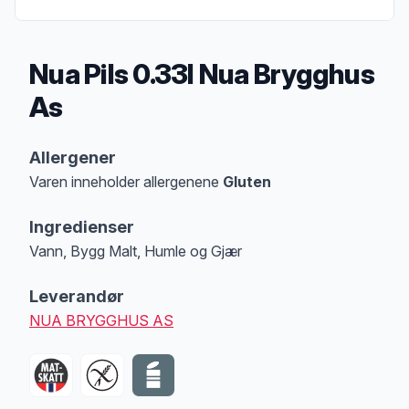
Nua Pils 0.33l Nua Brygghus
As
Produktbeskrivelse
Allergener
Varen inneholder allergenene
Gluten
Merk
at denne informasjonen er bare til informasjon, sjekk pakkningen og 
Ingredienser
Vann, Bygg Malt, Humle og Gjær
Leverandør
NUA BRYGGHUS AS