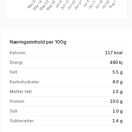
for 'Fiskekaker 400g Hjønnevåg'
Næringsinnhold
per 100g
Kalorier
117
kcal
Energi
490
kj
Fett
5.5
g
Karbohydrater
6.0
g
Mettet fett
1.5
g
Protein
10.0
g
Salt
1.0
g
Sukkerarter
1.4
g