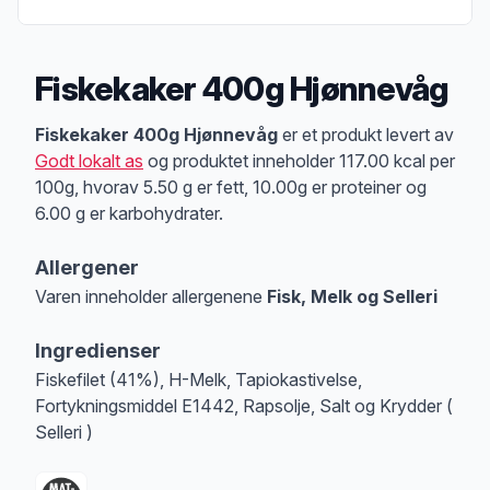
Fiskekaker 400g Hjønnevåg
Produktbeskrivelse
Fiskekaker 400g Hjønnevåg
er et produkt levert av
Godt lokalt as
og produktet inneholder 117.00 kcal per
100g, hvorav 5.50 g er fett, 10.00g er proteiner og
6.00 g er karbohydrater.
Allergener
Varen inneholder allergenene
Fisk, Melk og Selleri
Merk
at denne informasjonen er bare til informasjon, sjekk pakkningen og 
Ingredienser
Fiskefilet (41%), H-Melk, Tapiokastivelse,
Fortykningsmiddel E1442, Rapsolje, Salt og Krydder (
Selleri )