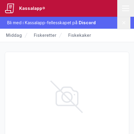
Kassalapp®
Bli med i Kassalapp-fellesskapet på
Discord
Lukk
Middag
Fiskeretter
Fiskekaker