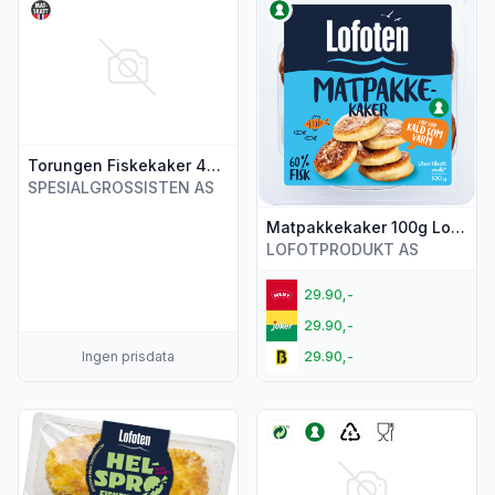
Vis flere detaljer for produktet "Torungen Fiskekaker 400g"
Vis flere detaljer for produk
Torungen Fiskekaker 400g
SPESIALGROSSISTEN AS
Matpakkekaker 100g Lofoten
LOFOTPRODUKT AS
29.90,-
29.90,-
Ingen prisdata
29.90,-
Vis flere detaljer for produktet "Fiskekaker Helsprø 500g Lo
Vis flere detaljer for produk