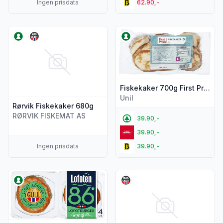
Ingen prisdata
62.90,-
Vis flere detaljer for produktet "Rørvik Fiskekaker 680g"
Vis flere detaljer for produkte
Fiskekaker 700g First Price
Unil
Rørvik Fiskekaker 680g
RØRVIK FISKEMAT AS
39.90,-
39.90,-
Ingen prisdata
39.90,-
Vis flere detaljer for produktet "Lofotburger 86% Torsk&Se
Vis flere detaljer for produkt