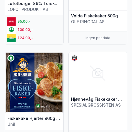
Lofotburger 86% Torsk&Sei 4x125g Lofoten
LOFOTPRODUKT AS
Volda Fiskekaker 500g
95.00,-
OLE RINGDAL AS
109.00,-
124.90,-
Ingen prisdata
Vis flere detaljer for produktet "Fiskekake Hjerter 960g Fi
Vis flere detaljer for produk
Hjønnevåg Fiskekaker 400g
SPESIALGROSSISTEN AS
Fiskekake Hjerter 960g Fiskemannen
Unil