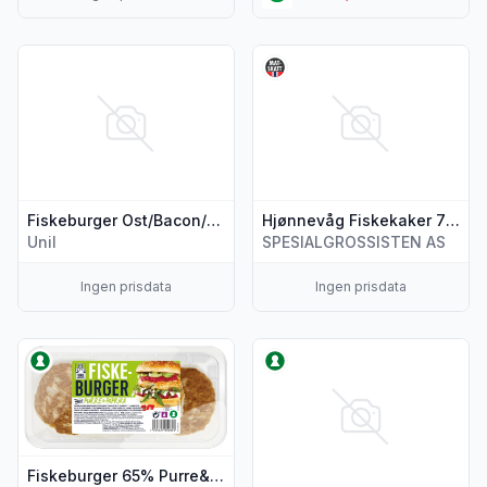
Vis flere detaljer for produktet "Fiskeburger Ost/Bacon/Chi
Vis flere detaljer for produk
Fiskeburger Ost/Bacon/Chili 250g Fiskemannen
Hjønnevåg Fiskekaker 700g
Unil
SPESIALGROSSISTEN AS
Ingen prisdata
Ingen prisdata
Vis flere detaljer for produktet "Fiskeburger 65% Purre&P
Vis flere detaljer for produkt
Fiskeburger 65% Purre&Papr 400g Fiskemannen