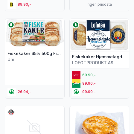
89.90,-
Ingen prisdata
Vis flere detaljer for produktet "Fiskekaker 65% 500g Fisk
Vis flere detaljer for produk
Fiskekaker 65% 500g Fiskemannen
Fiskekaker Hjemmelagde 450g Lofoten
Unil
LOFOTPRODUKT AS
69.90,-
99.90,-
26.94,-
99.90,-
Vis flere detaljer for produktet "Fiskekaker 500g Østebø"
Vis flere detaljer for produkte