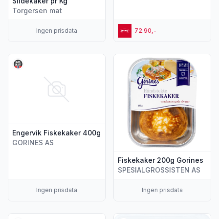
Sildekaker pr Kg
Torgersen mat
Ingen prisdata
72.90,-
Vis flere detaljer for produktet "Engervik Fiskekaker 400g"
Vis flere detaljer for produkt
Engervik Fiskekaker 400g
GORINES AS
Fiskekaker 200g Gorines
SPESIALGROSSISTEN AS
Ingen prisdata
Ingen prisdata