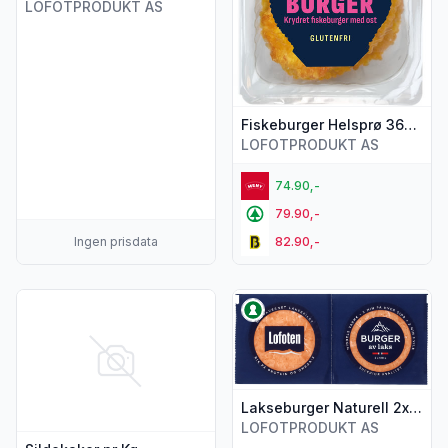
LOFOTPRODUKT AS
Fiskeburger Helsprø 360g Lofoten
LOFOTPRODUKT AS
74.90,-
79.90,-
Ingen prisdata
82.90,-
Vis flere detaljer for produktet "Sildekaker pr Kg"
Vis flere detaljer for produkt
Lakseburger Naturell 2x130g Lofoten
LOFOTPRODUKT AS