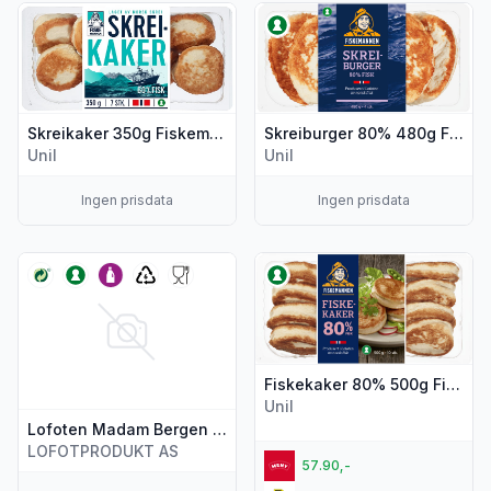
Vis flere detaljer for produktet "Skreikaker 350g Fiskemann
Vis flere detaljer for produk
Skreikaker 350g Fiskemannen
Skreiburger 80% 480g Fiskemannen
Unil
Unil
Ingen prisdata
Ingen prisdata
Vis flere detaljer for produktet "Lofoten Madam Bergen Hje
Vis flere detaljer for produk
Fiskekaker 80% 500g Fiskemannen
Unil
Lofoten Madam Bergen Hjertefiskekaker 800g
LOFOTPRODUKT AS
57.90,-