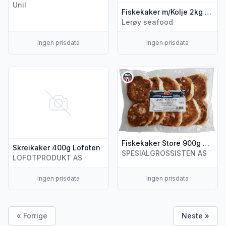
Unil
Fiskekaker m/Kolje 2kg Lofoten
Lerøy seafood
Ingen prisdata
Ingen prisdata
Vis flere detaljer for produktet "Skreikaker 400g Lofoten"
Vis flere detaljer for produk
Fiskekaker Store 900g Hjønnevåg
Skreikaker 400g Lofoten
SPESIALGROSSISTEN AS
LOFOTPRODUKT AS
Ingen prisdata
Ingen prisdata
« Forrige
Neste »