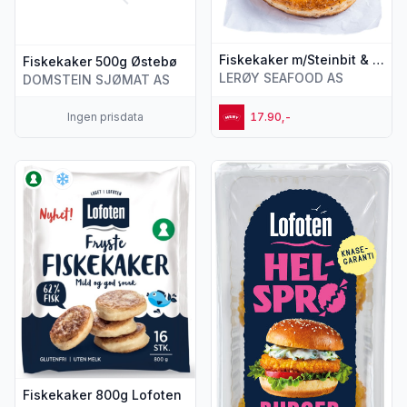
Fiskekaker m/Steinbit & Hvitløk pr stykk
Fiskekaker 500g Østebø
LERØY SEAFOOD AS
DOMSTEIN SJØMAT AS
Ingen prisdata
17.90,-
Vis flere detaljer for produktet "Fiskekaker 800g Lofoten"
Vis flere detaljer for produkt
Fiskekaker 800g Lofoten