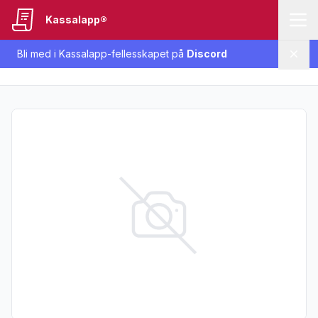
Kassalapp®
Bli med i Kassalapp-fellesskapet på
Discord
Lukk