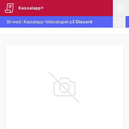
Kassalapp®
Bli med i Kassalapp-fellesskapet på
Discord
Lukk