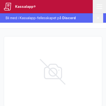
Kassalapp®
Bli med i Kassalapp-fellesskapet på
Discord
Lukk