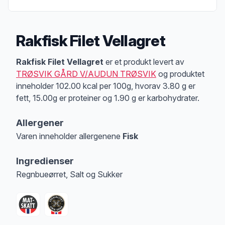
Rakfisk Filet Vellagret
Produktbeskrivelse
Rakfisk Filet Vellagret
er et produkt levert av
TRØSVIK GÅRD V/AUDUN TRØSVIK
og produktet
inneholder 102.00 kcal per 100g, hvorav 3.80 g er
fett, 15.00g er proteiner og 1.90 g er karbohydrater.
Allergener
Varen inneholder allergenene
Fisk
Merk
at denne informasjonen er bare til informasjon, sjekk pakkningen og 
Ingredienser
Regnbueørret, Salt og Sukker