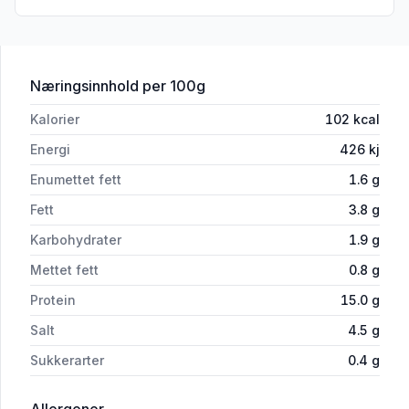
for 'Rakfisk Filet Vellagret'
Næringsinnhold
per 100g
Kalorier
102
kcal
Energi
426
kj
Enumettet fett
1.6
g
Fett
3.8
g
Karbohydrater
1.9
g
Mettet fett
0.8
g
Protein
15.0
g
Salt
4.5
g
Sukkerarter
0.4
g
i 'Rakfisk Filet Vellagret'
Allergener