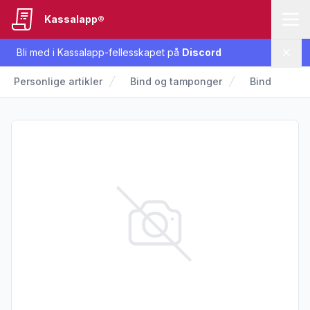
Kassalapp®
Bli med i Kassalapp-fellesskapet på
Discord
Lukk
Personlige artikler
Bind og tamponger
Bind