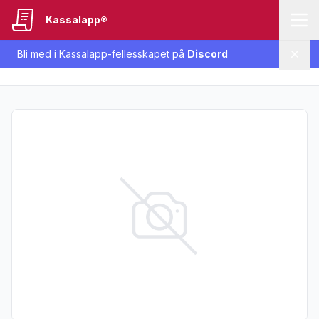
Kassalapp®
Bli med i Kassalapp-fellesskapet på
Discord
Lukk