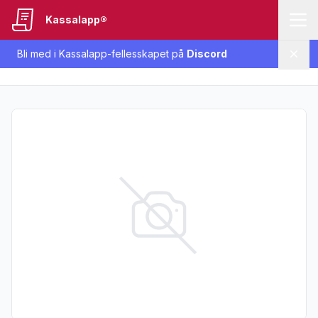
Kassalapp®
Bli med i Kassalapp-fellesskapet på
Discord
Lukk