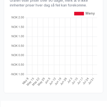
Grafen viser priser over 90 dager, merk at vi ikke
innhenter priser hver dag så feil kan forekomme.