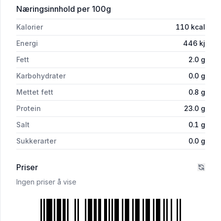
for 'Flatbiff Ca 350g Holte Gård'
Næringsinnhold
per 100g
Kalorier
110
kcal
Energi
446
kj
Fett
2.0
g
Karbohydrater
0.0
g
Mettet fett
0.8
g
Protein
23.0
g
Salt
0.1
g
Sukkerarter
0.0
g
Priser
Ingen priser å vise