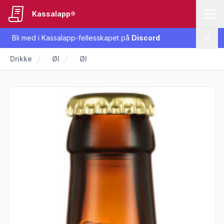
Kassalapp®
Bli med i Kassalapp-fellesskapet på
Discord
Lukk
Drikke
Øl
Øl