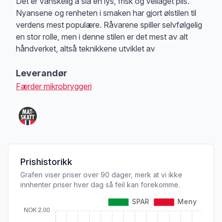
Produktbeskrivelse
Det er vanskelig å slå en lys, frisk og vellaget pils.
Nyansene og renheten i smaken har gjort ølstilen til
verdens mest populære. Råvarene spiller selvfølgelig
en stor rolle, men i denne stilen er det mest av alt
håndverket, altså teknikkene utviklet av
Leverandør
Færder mikrobryggeri
Prishistorikk
Grafen viser priser over 90 dager, merk at vi ikke
innhenter priser hver dag så feil kan forekomme.