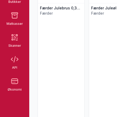
Butikker
Færder Julebrus 0,33l flaske
Færder
Færder
Matkasser
Skanner
API
Økonomi