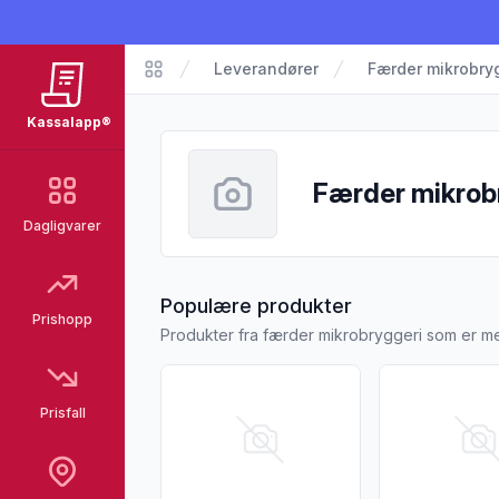
Leverandører
Færder mikrobry
Kassalapp
Kassalapp®
Færder mikrob
Dagligvarer
fra Færder mik
Populære produkter
Prishopp
Produkter fra færder mikrobryggeri som er me
Vis flere detaljer for produktet "Færder Ju
Vis flere detal
Prisfall