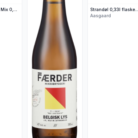
Færder Juleøl Mix 0,33lx3 flaske
Strandøl 0,33l flask
Aasgaard