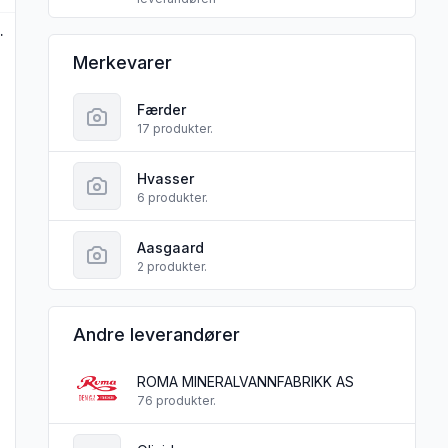
e Aasgaard
Færder mikrobryggeri sine
Merkevarer
Færder
17 produkter.
Hvasser
6 produkter.
Aasgaard
2 produkter.
Andre leverandører
ROMA MINERALVANNFABRIKK AS
76 produkter.