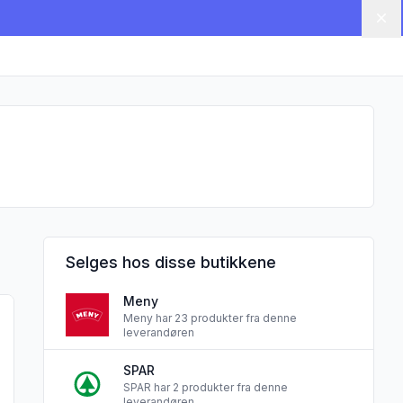
Lu
Selges hos disse butikkene
Meny
Lys 0,33l flaske"
produktet "Strandøl 0,33l flaske Aasgaard"
Meny har 23 produkter fra denne
leverandøren
SPAR
SPAR har 2 produkter fra denne
leverandøren