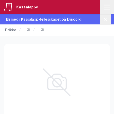
Kassalapp®
Bli med i Kassalapp-fellesskapet på
Discord
Lukk
Drikke
Øl
Øl