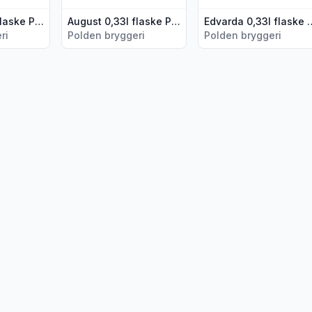
Tranøy 0,33l flaske Polden Bryggeri
August 0,33l flaske Polden Bryggeri
Edvarda 0,33l flask
ri
Polden bryggeri
Polden bryggeri