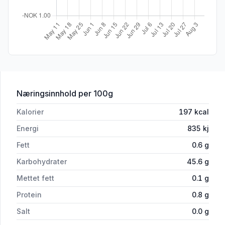
for 'Solbærsaft 2l Røyse'
Næringsinnhold
per 100g
Kalorier
197
kcal
Energi
835
kj
Fett
0.6
g
Karbohydrater
45.6
g
Mettet fett
0.1
g
Protein
0.8
g
Salt
0.0
g