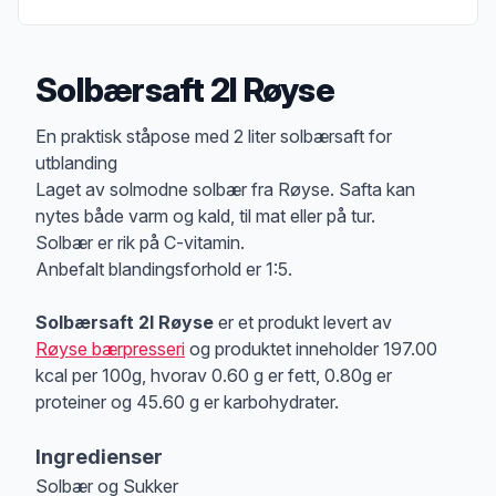
Solbærsaft 2l Røyse
Produktbeskrivelse
En praktisk ståpose med 2 liter solbærsaft for
utblanding
Laget av solmodne solbær fra Røyse. Safta kan
nytes både varm og kald, til mat eller på tur.
Solbær er rik på C-vitamin.
Anbefalt blandingsforhold er 1:5.
Solbærsaft 2l Røyse
er et produkt levert av
Røyse bærpresseri
og produktet inneholder 197.00
kcal per 100g, hvorav 0.60 g er fett, 0.80g er
proteiner og 45.60 g er karbohydrater.
Ingredienser
Solbær og Sukker