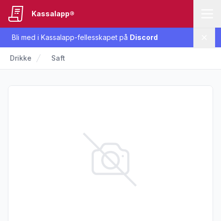
Kassalapp®
Bli med i Kassalapp-fellesskapet på
Discord
Lukk
Drikke
Saft