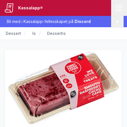
Kassalapp®
Bli med i Kassalapp-fellesskapet på
Discord
Lukk
Dessert
Is
Dessertis