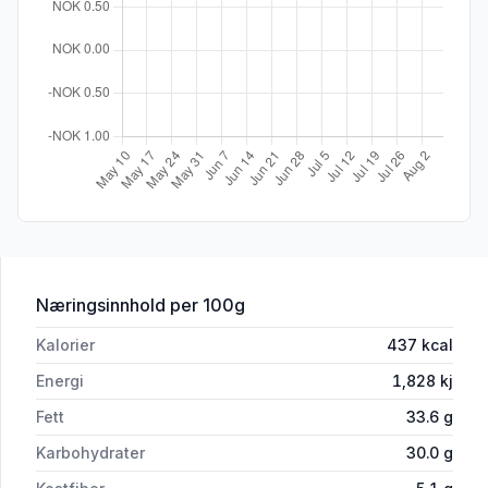
for 'Raw Cake Bringebær 160g Vegans
Næringsinnhold
per 100g
Kalorier
437
kcal
Energi
1,828
kj
Fett
33.6
g
Karbohydrater
30.0
g