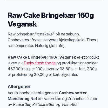
Raw Cake Bringebær 160g
Vegansk
Produktbeskrivelse
Raw bringebær "ostekake" på nøttebunn.
Oppbevares i fryser, serveres kjøleskapskald. Tines i
romtemperatur. Naturlig glutenfri,
Raw Cake Bringebær 160g Vegansk
er et produkt
levert av
Funky fresh foods
og produktet inneholder
437.00 kcal per 100g, hvorav 33.60 g er fett, 7.00g
er proteiner og 30.00 g er karbohydrater.
Allergener
Varen inneholder allergenene
Cashewnøtter,
Mandler og Nøtter
varen kan også inneholde spor
av
Peanøtter, Pistasjnøtter og Valnøtter