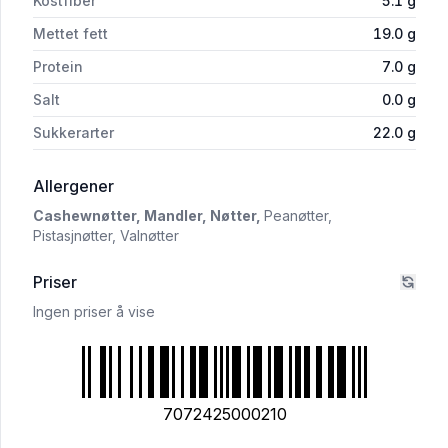
Kostfiber
5.1
g
Mettet fett
19.0
g
Protein
7.0
g
Salt
0.0
g
Sukkerarter
22.0
g
i 'Raw Cake Bringebær 160g Vegansk'
Allergener
Cashewnøtter,
Mandler,
Nøtter,
Peanøtter,
Pistasjnøtter,
Valnøtter
Priser
Ingen priser å vise
7072425000210