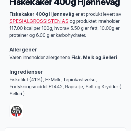
Fiskekaker 400g Hjønnevåg
Produktbeskrivelse
Fiskekaker 400g Hjønnevåg
er et produkt levert av
SPESIALGROSSISTEN AS
og produktet inneholder
117.00 kcal per 100g, hvorav 5.50 g er fett, 10.00g er
proteiner og 6.00 g er karbohydrater.
Allergener
Varen inneholder allergenene
Fisk, Melk og Selleri
Merk
at denne informasjonen er bare til informasjon, sjekk pakkningen og 
Ingredienser
Fiskefilet (41%), H-Melk, Tapiokastivelse,
Fortykningsmiddel E1442, Rapsolje, Salt og Krydder (
Selleri )