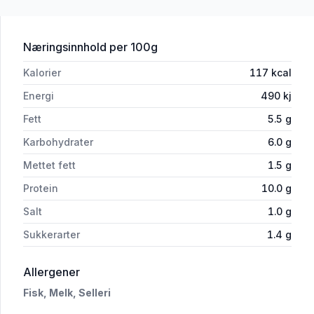
for 'Fiskekaker 400g Hjønnevåg'
Næringsinnhold
per 100g
Kalorier
117
kcal
Energi
490
kj
Fett
5.5
g
Karbohydrater
6.0
g
Mettet fett
1.5
g
Protein
10.0
g
Salt
1.0
g
Sukkerarter
1.4
g
i 'Fiskekaker 400g Hjønnevåg'
Allergener
Fisk,
Melk,
Selleri