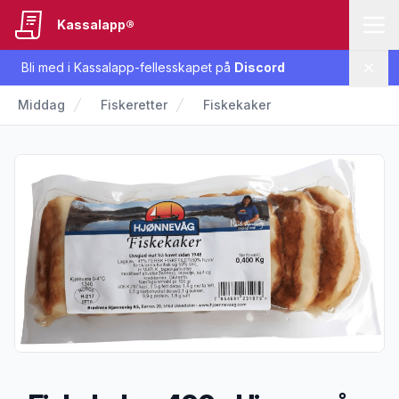
Kassalapp®
Bli med i Kassalapp-fellesskapet på
Discord
Lukk
Middag
Fiskeretter
Fiskekaker