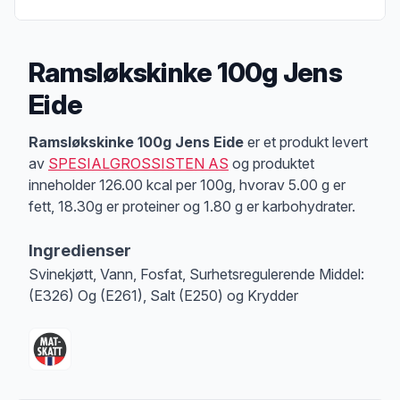
Ramsløkskinke 100g Jens
Eide
Produktbeskrivelse
Ramsløkskinke 100g Jens Eide
er et produkt levert
av
SPESIALGROSSISTEN AS
og produktet
inneholder 126.00 kcal per 100g, hvorav 5.00 g er
fett, 18.30g er proteiner og 1.80 g er karbohydrater.
Ingredienser
Svinekjøtt, Vann, Fosfat, Surhetsregulerende Middel:
(E326) Og (E261), Salt (E250) og Krydder