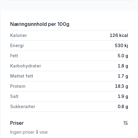
for 'Ramsløkskinke 100g Jens Eide'
Næringsinnhold
per 100g
Kalorier
126
kcal
Energi
530
kj
Fett
5.0
g
Karbohydrater
1.8
g
Mettet fett
1.7
g
Protein
18.3
g
Salt
1.9
g
Sukkerarter
0.8
g
Priser
Ingen priser å vise