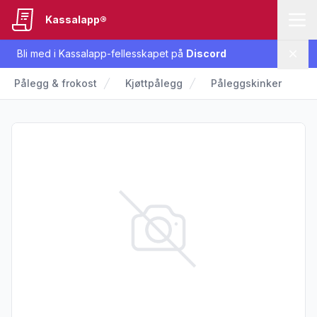
Kassalapp®
Bli med i Kassalapp-fellesskapet på
Discord
Lukk
Pålegg & frokost
Kjøttpålegg
Påleggskinker