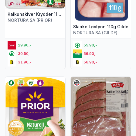
Kalkunskiver Krydder 110g Prior
NORTURA SA (PRIOR)
Skinke Løvtynn 110g Gilde
NORTURA SA (GILDE)
29.90,-
55.90,-
30.50,-
56.90,-
31.90,-
56.90,-
Vis flere detaljer for produktet "Kalkunfilet Naturell 110g Prio
Vis flere detaljer for produk