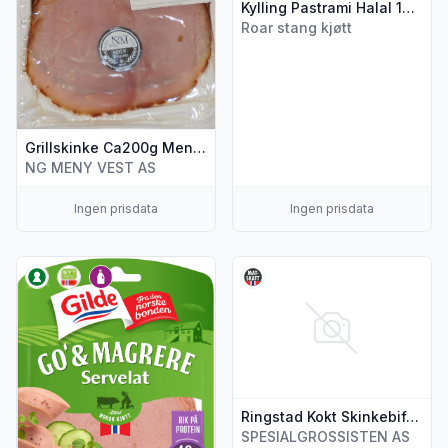
Kylling Pastrami Halal 100g Stang
Roar stang kjøtt
Grillskinke Ca200g Meny Oasen Pølsemakeri
NG MENY VEST AS
Ingen prisdata
Ingen prisdata
Vis flere detaljer for produktet "Servelat 100g Go & Mager"
Vis flere detaljer for produkt
Ringstad Kokt Skinkebiff 100g
SPESIALGROSSISTEN AS