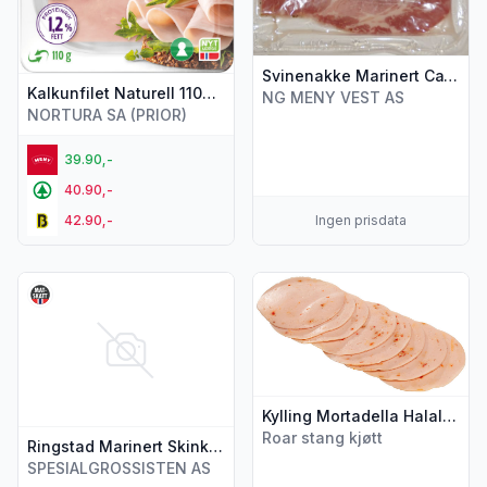
Svinenakke Marinert Ca175g Meny Oasen
Kalkunfilet Naturell 110g Prior
NG MENY VEST AS
NORTURA SA (PRIOR)
39.90,-
40.90,-
42.90,-
Ingen prisdata
Vis flere detaljer for produktet "Ringstad Marinert Skinkebiff
Vis flere detaljer for produkte
Kylling Mortadella Halal 100g Stang
Roar stang kjøtt
Ringstad Marinert Skinkebiff 100g
SPESIALGROSSISTEN AS