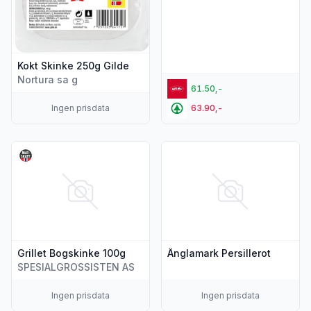
Kokt Skinke 250g Gilde
Nortura sa g
61.50,-
Ingen prisdata
63.90,-
Vis flere detaljer for produktet "Grillet Bogskinke 100g"
Vis flere detaljer for produkte
Grillet Bogskinke 100g
Änglamark Persillerot
SPESIALGROSSISTEN AS
Ingen prisdata
Ingen prisdata