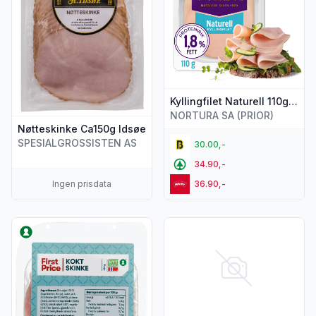
Kyllingfilet Naturell 110g Prior
NORTURA SA (PRIOR)
Nøtteskinke Ca150g Idsøe
SPESIALGROSSISTEN AS
30.00,-
34.90,-
Ingen prisdata
36.90,-
Vis flere detaljer for produktet "Skinke Kokt 250g First Price
Vis flere detaljer for produkt