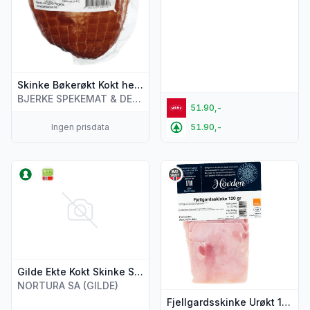
Skinke Bøkerøkt Kokt hel Ca1kg Bjerke
BJERKE SPEKEMAT & DELIKATESSE AS
51.90,-
Ingen prisdata
51.90,-
Vis flere detaljer for produktet "Gilde Ekte Kokt Skinke Skiv
Vis flere detaljer for produkt
Gilde Ekte Kokt Skinke Skivet 160g
NORTURA SA (GILDE)
Fjellgardsskinke Urøkt 120g Hovden