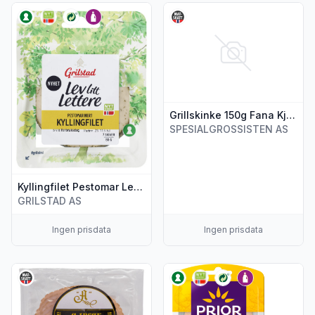
Vis flere detaljer for produktet "Kyllingfilet Pestomar Lev Lit
Vis flere detaljer for produkte
Grillskinke 150g Fana Kjøtt
SPESIALGROSSISTEN AS
Kyllingfilet Pestomar Lev Litt Lettere 80g
GRILSTAD AS
Ingen prisdata
Ingen prisdata
Vis flere detaljer for produktet "Nøtteskinke Ca150g Idsøe"
Vis flere detaljer for produktet 