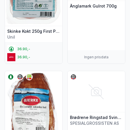
Änglamark Gulrot 700g
Skinke Kokt 250g First Price
Unil
36.90,-
36.90,-
Ingen prisdata
Vis flere detaljer for produktet "Skinke Bøkerøkt Kokt hel Ca
Vis flere detaljer for produkt
Brødrene Ringstad Svinefilet med Krydder
SPESIALGROSSISTEN AS