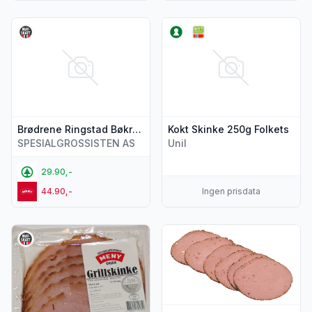
Vis flere detaljer for produktet "Brødrene Ringstad Bøkrøkt
Vis flere detaljer for produkt
Brødrene Ringstad Bøkrøkt Bogskinke 100g
Kokt Skinke 250g Folkets
SPESIALGROSSISTEN AS
Unil
29.90,-
44.90,-
Ingen prisdata
Vis flere detaljer for produktet "Grillskinke Ca200g Meny O
Vis flere detaljer for produkte