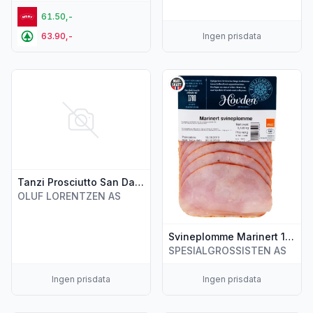
61.50,-
63.90,-
Ingen prisdata
Vis flere detaljer for produktet "Tanzi Prosciutto San Daniel
Vis flere detaljer for produk
Tanzi Prosciutto San Daniel 70g
OLUF LORENTZEN AS
Svineplomme Marinert 120g Hovden
SPESIALGROSSISTEN AS
Ingen prisdata
Ingen prisdata