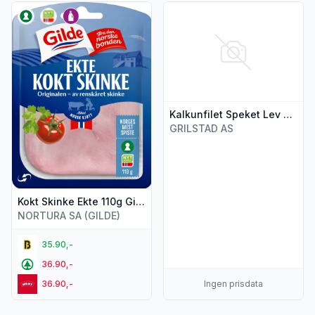
Vis flere detaljer for produktet "Kokt Skinke Ekte 110g Gilde"
Vis flere detaljer for produkte
Kalkunfilet Speket Lev Litt Lettere 80g Grilstad
GRILSTAD AS
Kokt Skinke Ekte 110g Gilde
NORTURA SA (GILDE)
35.90,-
36.90,-
36.90,-
Ingen prisdata