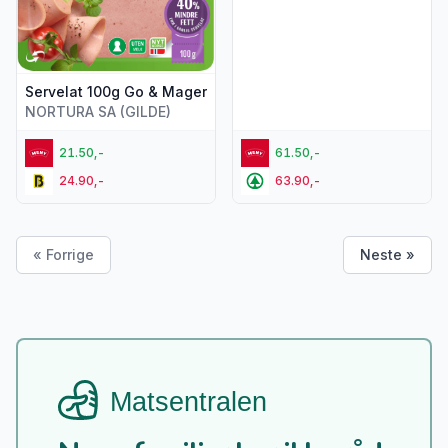
Servelat 100g Go & Mager
NORTURA SA (GILDE)
21.50,-
61.50,-
24.90,-
63.90,-
« Forrige
Neste »