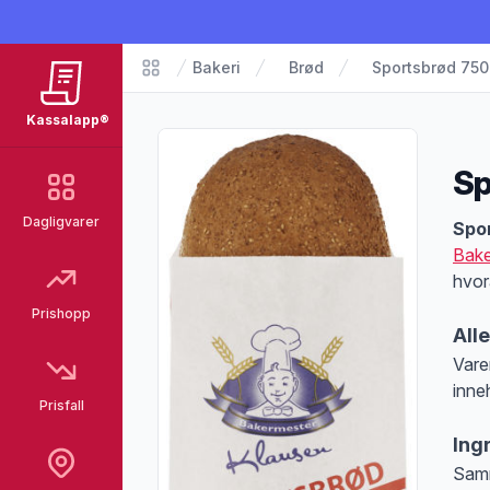
Bakeri
Brød
Sportsbrød 750
Matvarer
Kassalapp®
Sp
Dagligvarer
Pro
Spo
Bake
hvor
Prishopp
All
Vare
inne
Prisfall
Merk
Ing
Samm