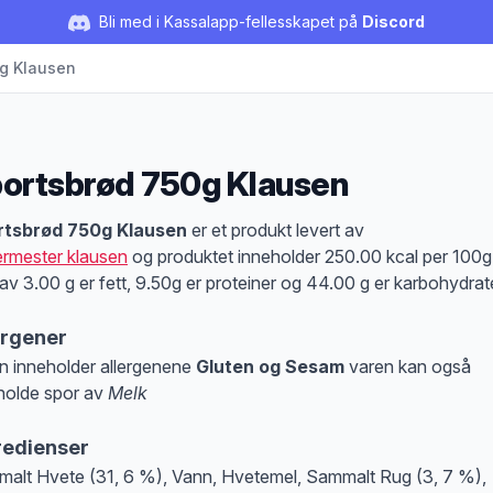
Bli med i Kassalapp-fellesskapet på
Discord
g Klausen
ortsbrød 750g Klausen
duktbeskrivelse
rtsbrød 750g Klausen
er et produkt levert av
rmester klausen
og produktet inneholder 250.00 kcal per 100g
av 3.00 g er fett, 9.50g er proteiner og 44.00 g er karbohydrate
ergener
n inneholder allergenene
Gluten og Sesam
varen kan også
holde spor av
Melk
at denne informasjonen er bare til informasjon, sjekk pakkningen og innholdsbesk
redienser
alt Hvete (31, 6 %), Vann, Hvetemel, Sammalt Rug (3, 7 %),