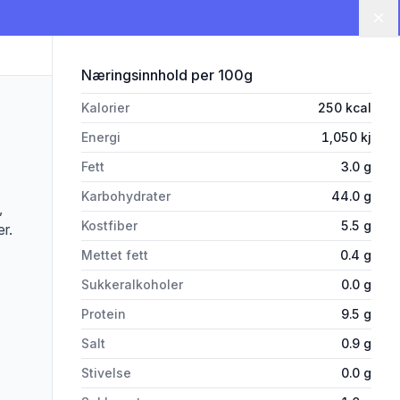
Lu
for 'Sportsbrød 750g Klausen'
Næringsinnhold
per 100g
Kalorier
250
kcal
Energi
1,050
kj
Fett
3.0
g
Karbohydrater
44.0
g
,
Kostfiber
5.5
g
r.
Mettet fett
0.4
g
Sukkeralkoholer
0.0
g
Protein
9.5
g
rivelsen nøye om du har allergier, vi tar forbehold om at det kan være feil i da
Salt
0.9
g
Stivelse
0.0
g