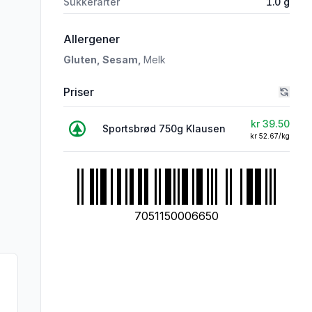
Sukkerarter
1.0
g
i 'Sportsbrød 750g Klausen'
Allergener
Gluten,
Sesam,
Melk
Priser
kr 39.50
Sportsbrød 750g Klausen
kr 52.67/kg
7051150006650