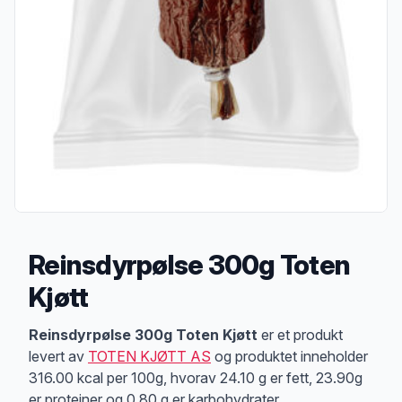
Reinsdyrpølse 300g Toten
Kjøtt
Produktbeskrivelse
Reinsdyrpølse 300g Toten Kjøtt
er et produkt
levert av
TOTEN KJØTT AS
og produktet inneholder
316.00 kcal per 100g, hvorav 24.10 g er fett, 23.90g
er proteiner og 0.80 g er karbohydrater.