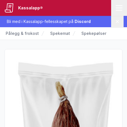
Kassalapp®
Bli med i Kassalapp-fellesskapet på
Discord
Lukk
Pålegg & frokost
Spekemat
Spekepølser