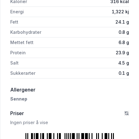
Kalorier
316
kcal
Energi
1,322
kj
Fett
24.1
g
Karbohydrater
0.8
g
Mettet fett
6.8
g
Protein
23.9
g
Salt
4.5
g
Sukkerarter
0.1
g
i 'Reinsdyrpølse 300g Toten Kjøtt'
Allergener
Sennep
Priser
Ingen priser å vise