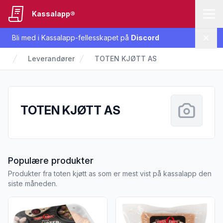
Kassalapp®
Bli med i Kassalapp-fellesskapet på
Discord
Lukk
Leverandører
TOTEN KJØTT AS
TOTEN KJØTT AS
fra TOTEN KJØTT AS
Populære produkter
Produkter fra toten kjøtt as som er mest vist på kassalapp den
siste måneden.
Vis flere detaljer for produktet "Medisterfarse 4kg Toten Kjø
Vis flere detaljer for produkt