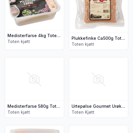
Medisterfarse 4kg Toten Kjøtt
Plukkefinke Ca500g Toten Kjøtt
Toten kjøtt
Toten kjøtt
Vis flere detaljer for produktet "Medisterfarse 580g Toten Kj
Vis flere detaljer for produkt
Medisterfarse 580g Toten Kjøtt
Urtepølse Gourmet Urøkt 310g Toten Kjøtt
Toten kjøtt
Toten Kjøtt
Vis flere detaljer for produktet "Julefarse Grov 5kg Toten Kjø
Vis flere detaljer for produkt