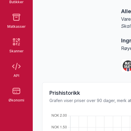
Butikker
All
Vare
Skal
Matkasser
Merk
Ing
Røye
Skanner
API
Prishistorikk
Økonomi
Grafen viser priser over 90 dager, merk at