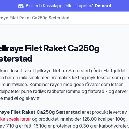
Bli med i Kassalapp-fellesskapet på
Discord
lrøye Filet Raket Ca250g Sæterstad
ellrøye Filet Raket Ca250g
terstad
duktbeskrivelse
produsert raket fjellrøye filet fra Sæterstad gård i Hattfjelldal.
n har en mild smak med aromatisk lukt og myk tekstur som gir
ig munnfølelse. Kombiner røyen med gode råvarer som lefser
elpoteter purre rødløk rødbeter rømme og flatbrød - og server
ne med øl og akevitt.
lrøye Filet Raket Ca250g Sæterstad
er et produkt levert av
ke spesialiteter
og produktet inneholder 128.00 kcal per 100g,
av 7.10 g er fett, 16.10g er proteiner og 0.30 g er karbohydrater.