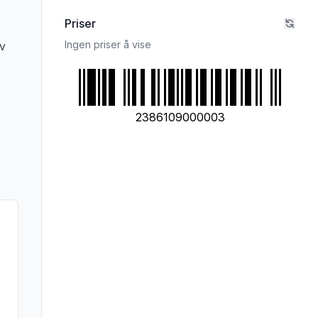
Priser
Ingen priser å vise
av
rivelsen nøye om du har allergier, vi tar forbehold om at det kan være feil i da
2386109000003