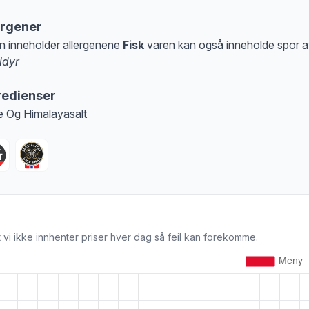
ergener
n inneholder allergenene
Fisk
varen kan også inneholde spor 
ldyr
at denne informasjonen er bare til informasjon, sjekk pakkningen og innholdsbesk
redienser
 Og Himalayasalt
 vi ikke innhenter priser hver dag så feil kan forekomme.