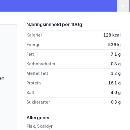
Lu
for 'Fjellrøye Filet Raket Ca25
Næringsinnhold
per 100g
Kalorier
128
kcal
Energi
536
kj
Fett
7.1
g
Karbohydrater
0.3
g
Mettet fett
1.2
g
 en
Protein
16.1
g
Salt
4.0
g
Sukkerarter
0.3
g
i 'Fjellrøye Filet Raket Ca250g Sæte
Allergener
Fisk,
Skalldyr