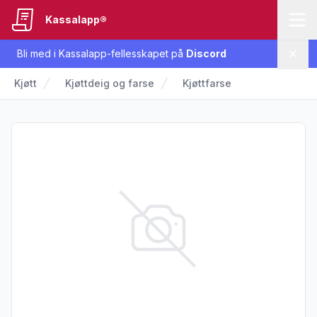
Kassalapp®
Bli med i Kassalapp-fellesskapet på
Discord
Lukk
Kjøtt
Kjøttdeig og farse
Kjøttfarse