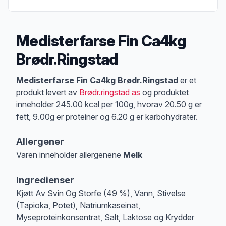
Medisterfarse Fin Ca4kg
Brødr.Ringstad
Produktbeskrivelse
Medisterfarse Fin Ca4kg Brødr.Ringstad
er et
produkt levert av
Brødr.ringstad as
og produktet
inneholder 245.00 kcal per 100g, hvorav 20.50 g er
fett, 9.00g er proteiner og 6.20 g er karbohydrater.
Allergener
Varen inneholder allergenene
Melk
Merk
at denne informasjonen er bare til informasjon, sjekk pakkningen og 
Ingredienser
Kjøtt Av Svin Og Storfe (49 %), Vann, Stivelse
(Tapioka, Potet), Natriumkaseinat,
Myseproteinkonsentrat, Salt, Laktose og Krydder