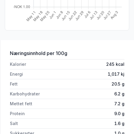
for 'Medisterfarse Fin Ca4kg Brødr.Rin
Næringsinnhold
per 100g
Kalorier
245
kcal
Energi
1,017
kj
Fett
20.5
g
Karbohydrater
6.2
g
Mettet fett
7.2
g
Protein
9.0
g
Salt
1.6
g
Sukkerarter
1.0
g