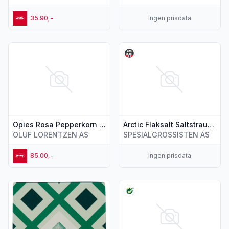
35.90,-
Ingen prisdata
Vis flere detaljer for produktet "Opies Rosa Pepperkorn 105
Vis flere detaljer for produkte
Opies Rosa Pepperkorn 105g
Arctic Flaksalt Saltstraumen 110g
OLUF LORENTZEN AS
SPESIALGROSSISTEN AS
85.00,-
Ingen prisdata
Vis flere detaljer for produktet "Maldon Salt 250g"
Vis flere detaljer for produkt