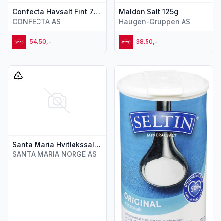
Confecta Havsalt Fint 750g
Maldon Salt 125g
CONFECTA AS
Haugen-Gruppen AS
54.50,-
38.50,-
Vis flere detaljer for produktet "Santa Maria Hvitløkssalt 14
Vis flere detaljer for produktet
Santa Maria Hvitløkssalt 148g
SANTA MARIA NORGE AS