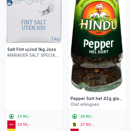
Salt Fint u/Jod 1kg Jozo
MARIAGER SALT SPECIALTIES
Pepper Sort hel 42g glass Hindu
Olaf ellingsen
15.90,-
26.90,-
16.50,-
27.90,-