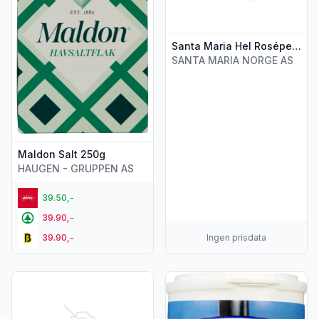
Santa Maria Hel Rosépepper 21g
SANTA MARIA NORGE AS
Maldon Salt 250g
HAUGEN - GRUPPEN AS
39.50,-
39.90,-
39.90,-
Ingen prisdata
Vis flere detaljer for produktet "Opies Grønne Pepperkorn 1
Vis flere detaljer for produktet