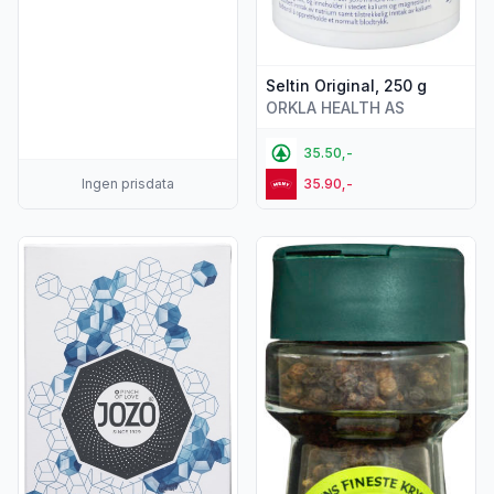
Seltin Original, 250 g
ORKLA HEALTH AS
35.50,-
Ingen prisdata
35.90,-
Vis flere detaljer for produktet "Salt Fint u/Jod 1kg Jozo"
Vis flere detaljer for produkt