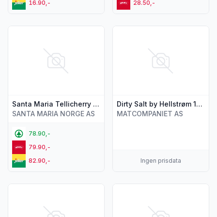
16.90,-
28.50,-
Vis flere detaljer for produktet "Santa Maria Tellicherry Pep
Vis flere detaljer for produkte
Santa Maria Tellicherry Pepper 70g
Dirty Salt by Hellstrøm 120 g
SANTA MARIA NORGE AS
MATCOMPANIET AS
78.90,-
79.90,-
82.90,-
Ingen prisdata
Vis flere detaljer for produktet "Santa Maria Extra Fine Sel
Vis flere detaljer for produk