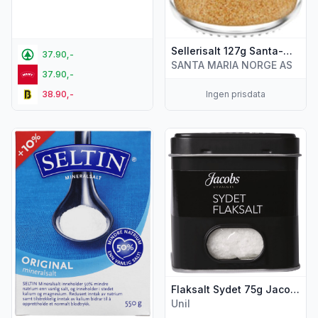
Sellerisalt 127g Santa-Maria
37.90,-
SANTA MARIA NORGE AS
37.90,-
38.90,-
Ingen prisdata
Vis flere detaljer for produktet "Seltin Original 550g"
Vis flere detaljer for produkt
Flaksalt Sydet 75g Jacobs Utvalgte
Unil