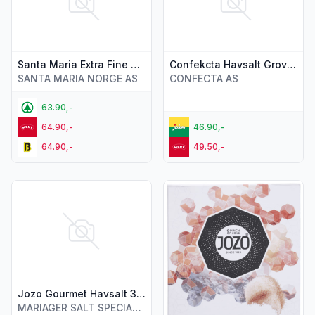
Santa Maria Extra Fine Selection Rock Salt 140g
Confekcta Havsalt Grovt 700g
SANTA MARIA NORGE AS
CONFECTA AS
63.90,-
64.90,-
46.90,-
64.90,-
49.50,-
Vis flere detaljer for produktet "Jozo Gourmet Havsalt 300g
Vis flere detaljer for produkt
Jozo Gourmet Havsalt 300g
MARIAGER SALT SPECIALTIES