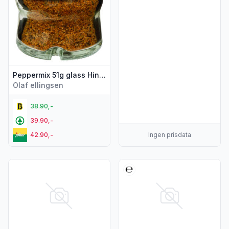
Peppermix 51g glass Hindu
Olaf ellingsen
38.90,-
39.90,-
42.90,-
Ingen prisdata
Vis flere detaljer for produktet "Confecta Havsalt Fint 750g"
Vis flere detaljer for produkt