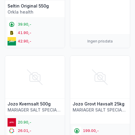
Seltin Original 550g
Orkla health
39.90,-
41.90,-
42.90,-
Ingen prisdata
Vis flere detaljer for produktet "Jozo Kvernsalt 500g"
Vis flere detaljer for produkt
Jozo Kvernsalt 500g
Jozo Grovt Havsalt 25kg
MARIAGER SALT SPECIALTIES
MARIAGER SALT SPECIALTIES
20.90,-
26.01,-
199.00,-