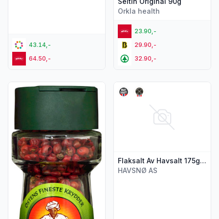
Seltin Original 90g
Orkla health
23.90,-
43.14,-
29.90,-
64.50,-
32.90,-
Vis flere detaljer for produktet "Rosépepper hel 20g glass H
Vis flere detaljer for produkt
Flaksalt Av Havsalt 175g Havsnø
HAVSNØ AS