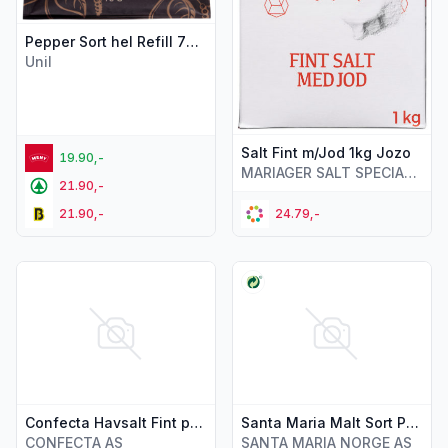
Pepper Sort hel Refill 70g Eldorado
Unil
Salt Fint m/Jod 1kg Jozo
19.90,-
MARIAGER SALT SPECIALTIES
21.90,-
21.90,-
24.79,-
Vis flere detaljer for produktet "Confecta Havsalt Fint pose 
Vis flere detaljer for produkt
Confecta Havsalt Fint pose 1kg
Santa Maria Malt Sort Pepper 31g
CONFECTA AS
SANTA MARIA NORGE AS