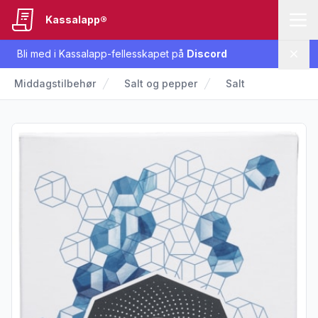
Kassalapp®
Bli med i Kassalapp-fellesskapet på
Discord
Lukk
Middagstilbehør
Salt og pepper
Salt