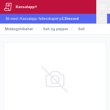
Kassalapp®
Bli med i Kassalapp-fellesskapet på
Discord
Lukk
Middagstilbehør
Salt og pepper
Salt