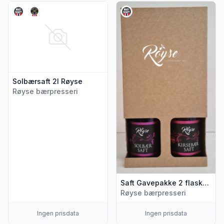
Vis flere detaljer for produktet "Solbærsaft 2l Røyse"
Vis flere detaljer for produkt
Solbærsaft 2l Røyse
Røyse bærpresseri
Saft Gavepakke 2 flaske Røyse
Røyse bærpresseri
Ingen prisdata
Ingen prisdata