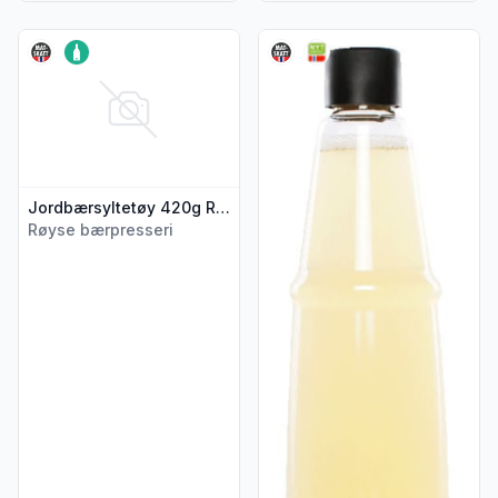
Vis flere detaljer for produktet "Jordbærsyltetøy 420g Røys
Vis flere detaljer for produkt
Jordbærsyltetøy 420g Røyse
Røyse bærpresseri