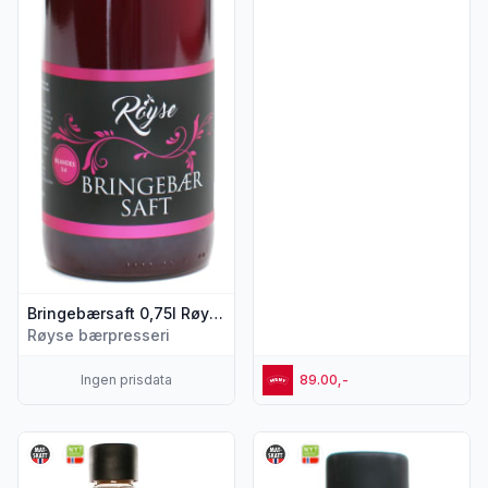
Bringebærsaft 0,75l Røyse
Røyse bærpresseri
Ingen prisdata
89.00,-
Vis flere detaljer for produktet "Eplejuice Premium 0,75l Rø
Vis flere detaljer for produkt