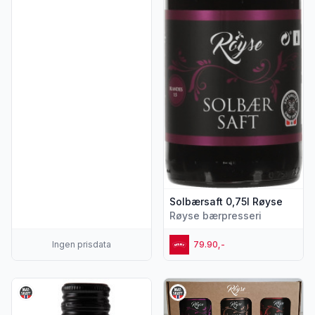
Solbærsaft 0,75l Røyse
Røyse bærpresseri
Ingen prisdata
79.90,-
Vis flere detaljer for produktet "Ripssaft 0,75l Røyse"
Vis flere detaljer for produk