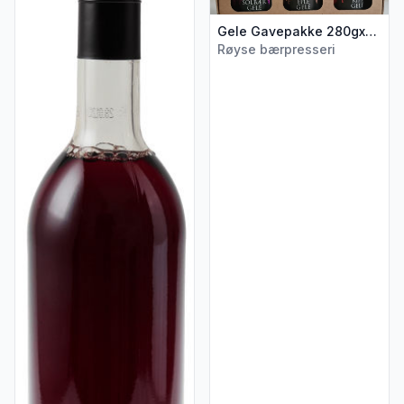
Gele Gavepakke 280gx3 glass Røyse
Røyse bærpresseri