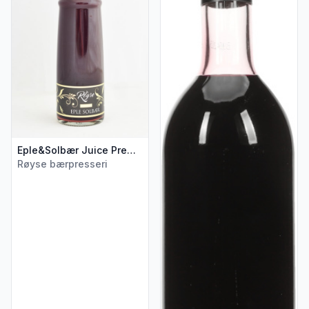
Eple&Solbær Juice Premium 0,75l Røyse
Røyse bærpresseri