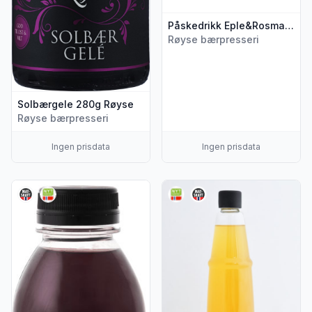
Påskedrikk Eple&Rosmarin 0,75l Røyse
Røyse bærpresseri
Solbærgele 280g Røyse
Røyse bærpresseri
Ingen prisdata
Ingen prisdata
Vis flere detaljer for produktet "Kirsebærdrikk 0,5l Røyse Bæ
Vis flere detaljer for produk