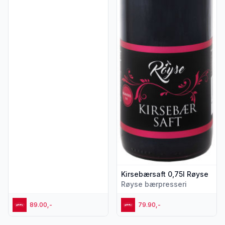
Kirsebærsaft 0,75l Røyse
Røyse bærpresseri
89.00,-
79.90,-