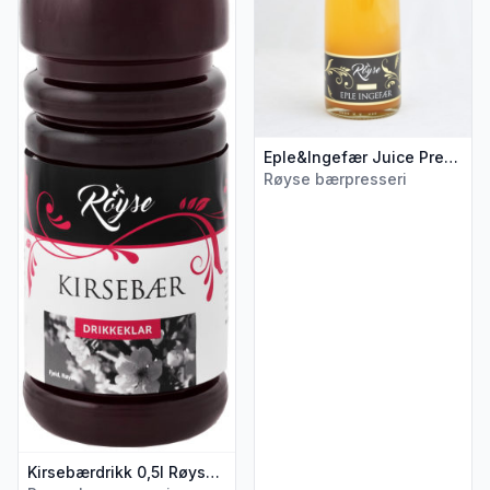
Eple&Ingefær Juice Premium 0,75l Røyse
Røyse bærpresseri
Kirsebærdrikk 0,5l Røyse Bærpresseri