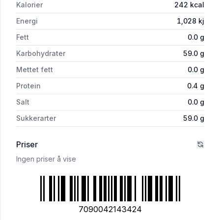
Kalorier
242
kcal
Energi
1,028
kj
Fett
0.0
g
Karbohydrater
59.0
g
Mettet fett
0.0
g
Protein
0.4
g
Salt
0.0
g
Sukkerarter
59.0
g
Priser
Ingen priser å vise
7090042143424