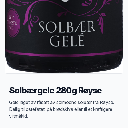
Solbærgele 280g Røyse
Produktbeskrivelse
Gelè laget av råsaft av solmodne solbær fra Røyse.
Deilig til ostefatet, på brødskiva eller til et kraftigere
viltmåltid.