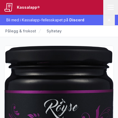
Kassalapp®
Bli med i Kassalapp-fellesskapet på
Discord
Lukk
Pålegg & frokost
Syltetøy