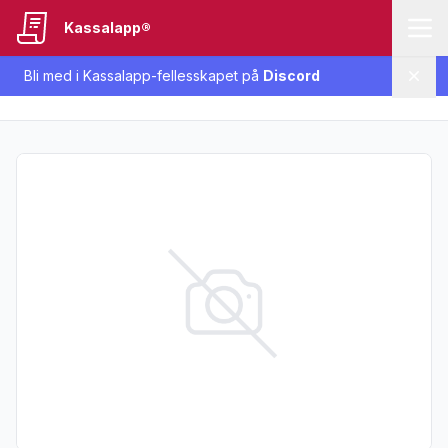
Kassalapp®
Bli med i Kassalapp-fellesskapet på
Discord
Lukk