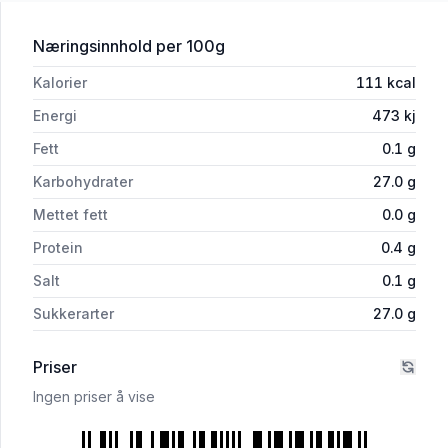
for 'Sviskegrøt 600g Kaffekråa'
Næringsinnhold
per 100g
Kalorier
111
kcal
Energi
473
kj
Fett
0.1
g
Karbohydrater
27.0
g
Mettet fett
0.0
g
Protein
0.4
g
Salt
0.1
g
Sukkerarter
27.0
g
Priser
Ingen priser å vise