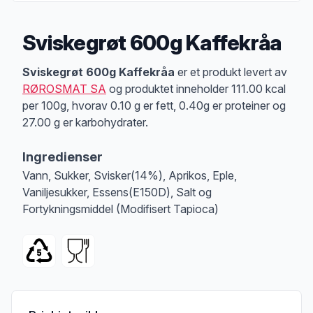
Sviskegrøt 600g Kaffekråa
Produktbeskrivelse
Sviskegrøt 600g Kaffekråa
er et produkt levert av
RØROSMAT SA
og produktet inneholder 111.00 kcal
per 100g, hvorav 0.10 g er fett, 0.40g er proteiner og
27.00 g er karbohydrater.
Ingredienser
Vann, Sukker, Svisker(14%), Aprikos, Eple,
Vaniljesukker, Essens(E150D), Salt og
Fortykningsmiddel (Modifisert Tapioca)