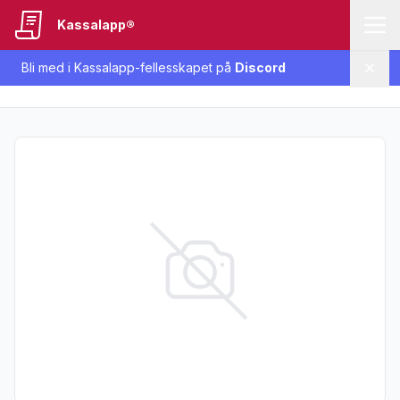
Kassalapp®
Bli med i Kassalapp-fellesskapet på
Discord
Lukk