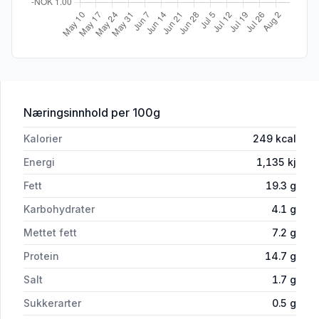
for 'Økologisk Frilandsgris Karbonade 
Næringsinnhold
per 100g
Kalorier
249
kcal
Energi
1,135
kj
Fett
19.3
g
Karbohydrater
4.1
g
Mettet fett
7.2
g
Protein
14.7
g
Salt
1.7
g
Sukkerarter
0.5
g