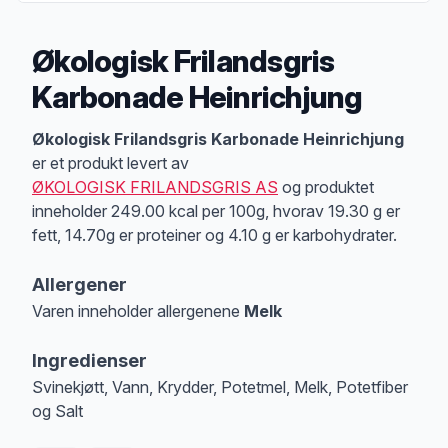
Økologisk Frilandsgris
Karbonade Heinrichjung
Produktbeskrivelse
Økologisk Frilandsgris Karbonade Heinrichjung
er et produkt levert av
ØKOLOGISK FRILANDSGRIS AS
og produktet
inneholder 249.00 kcal per 100g, hvorav 19.30 g er
fett, 14.70g er proteiner og 4.10 g er karbohydrater.
Allergener
Varen inneholder allergenene
Melk
Merk
at denne informasjonen er bare til informasjon, sjekk pakkningen og 
Ingredienser
Svinekjøtt, Vann, Krydder, Potetmel, Melk, Potetfiber
og Salt