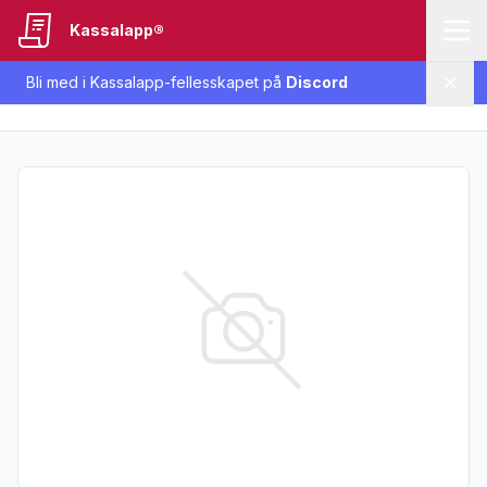
Kassalapp®
Bli med i Kassalapp-fellesskapet på
Discord
Lukk