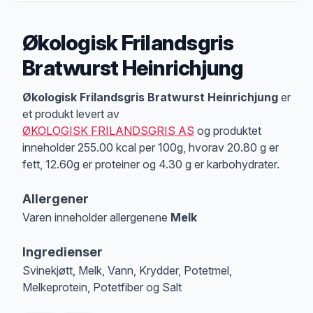
Økologisk Frilandsgris
Bratwurst Heinrichjung
Produktbeskrivelse
Økologisk Frilandsgris Bratwurst Heinrichjung
er
et produkt levert av
ØKOLOGISK FRILANDSGRIS AS
og produktet
inneholder 255.00 kcal per 100g, hvorav 20.80 g er
fett, 12.60g er proteiner og 4.30 g er karbohydrater.
Allergener
Varen inneholder allergenene
Melk
Merk
at denne informasjonen er bare til informasjon, sjekk pakkningen og 
Ingredienser
Svinekjøtt, Melk, Vann, Krydder, Potetmel,
Melkeprotein, Potetfiber og Salt