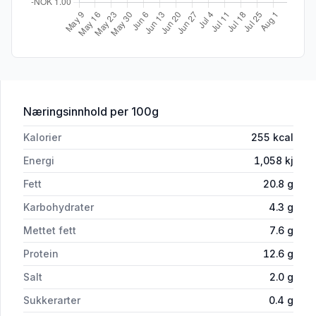
for 'Økologisk Frilandsgris Bratwurst H
Næringsinnhold
per 100g
Kalorier
255
kcal
Energi
1,058
kj
Fett
20.8
g
Karbohydrater
4.3
g
Mettet fett
7.6
g
Protein
12.6
g
Salt
2.0
g
Sukkerarter
0.4
g