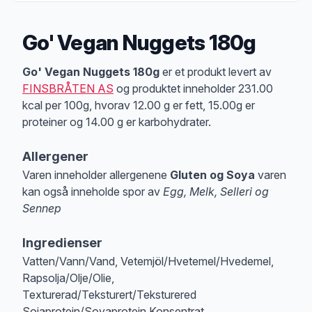
Go' Vegan Nuggets 180g
Produktbeskrivelse
Go' Vegan Nuggets 180g
er et produkt levert av
FINSBRÅTEN AS
og produktet inneholder 231.00
kcal per 100g, hvorav 12.00 g er fett, 15.00g er
proteiner og 14.00 g er karbohydrater.
Allergener
Varen inneholder allergenene
Gluten og Soya
varen
kan også inneholde spor av
Egg, Melk, Selleri og
Sennep
Merk
at denne informasjonen er bare til informasjon, sjekk pakkningen og 
Ingredienser
Vatten/Vann/Vand, Vetemjöl/Hvetemel/Hvedemel,
Rapsolja/Olje/Olie,
Texturerad/Teksturert/Teksturered
Sojaprotein/Soyaprotein Konsentrat,