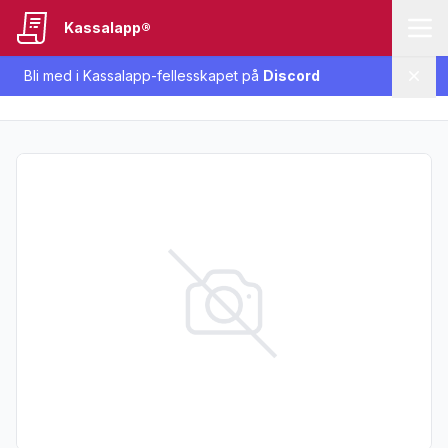
Kassalapp®
Bli med i Kassalapp-fellesskapet på
Discord
Lukk