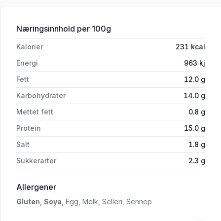
for 'Go' Vegan Nuggets 180g'
Næringsinnhold
per 100g
Kalorier
231
kcal
Energi
963
kj
Fett
12.0
g
Karbohydrater
14.0
g
Mettet fett
0.8
g
Protein
15.0
g
Salt
1.8
g
Sukkerarter
2.3
g
i 'Go' Vegan Nuggets 180g'
Allergener
Gluten,
Soya,
Egg,
Melk,
Selleri,
Sennep