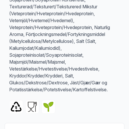
Texturerad/Teksturert/Teksturered Mikstur
(Veteprotein/Hveteprotein/Hvedeprotein,
Vetemjöl/Hvetemel/Hvedemel),
Veteprotein/Hveteprotein/Hvedeprotein, Naturlig
Aroma, Förtjockningsmedel/Fortykningsmiddel
(Metylcellulosa/Metylcellulose), Salt (Salt,
Kaliumjodat/Kaliumiodid),
Sojaproteinisolat/Soyaproteinisolat,
Majsmjöl/Maismel/Majsmel,
Vetestärkelse/Hvetestivelse/Hvedestivelse,
Kryddor/Krydder/Krydderi, Salt,
Glukos/Dekstrose/Dextrose, Jäst/Gjær/Gær og
Potatisstärkelse/Potetstivelse/Kartoffelstivelse.